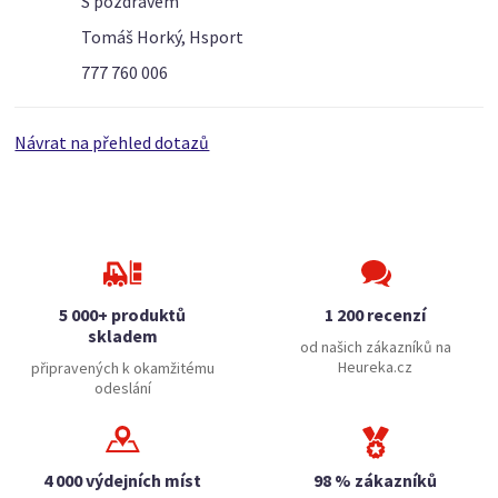
S pozdravem
Tomáš Horký, Hsport
777 760 006
Návrat na přehled dotazů
5 000+ produktů
1 200 recenzí
skladem
od našich zákazníků na
Heureka.cz
připravených k okamžitému
odeslání
4 000 výdejních míst
98 % zákazníků