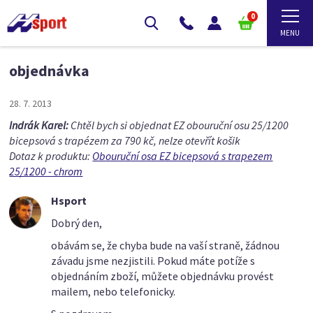
0
objednávka
28. 7. 2013
Indrák Karel:
Chtěl bych si objednat EZ obouruční osu 25/1200
bicepsová s trapézem za 790 kč, nelze otevřít košik
Dotaz k produktu:
Obouruční osa EZ bicepsová s trapezem
25/1200 - chrom
Hsport
Dobrý den,
obávám se, že chyba bude na vaší straně, žádnou
závadu jsme nezjistili. Pokud máte potíže s
objednáním zboží, můžete objednávku provést
mailem, nebo telefonicky.