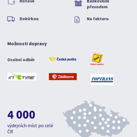
Hotově
Bankovním
převodem
Dobírkou
Na fakturu
Možnosti dopravy
Osobní odběr
4 000
výdejních míst po celé
ČR