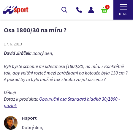
0
Osa 1800/30 na míru ?
17. 6. 2013
David Jiráček:
Dobrý den,
Byli byste schopni mi udělat osu (1800/30) na míru ? Konkrétně
tak, aby vnitřní rozteč mezi zarážkami na kotouče byla 130 cm ?
A pokud by to bylo možné tak zhruba za jakou cenu ?
Děkuji
Dotaz k produktu:
Obouruční osa Standard hladká 30/1800 -
pozink
Hsport
Dobrý den,