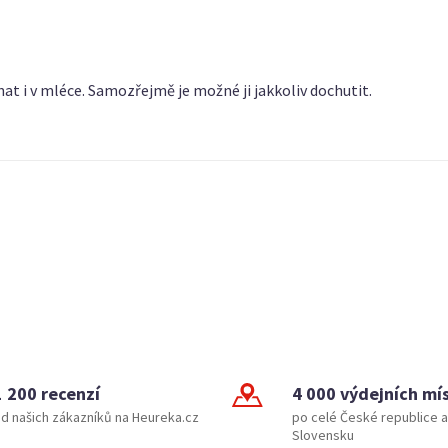
t i v mléce. Samozřejmě je možné ji jakkoliv dochutit.
1 200 recenzí
4 000 výdejních mí
d našich zákazníků na Heureka.cz
po celé České republice a
Slovensku