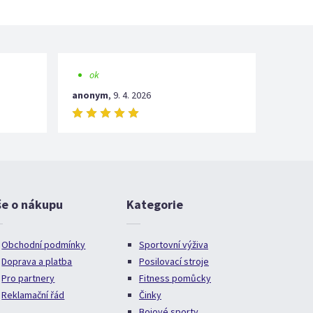
ok
anonym
,
9. 4. 2026
še o nákupu
Kategorie
Obchodní podmínky
Sportovní výživa
Doprava a platba
Posilovací stroje
Pro partnery
Fitness pomůcky
Reklamační řád
Činky
Bojové sporty