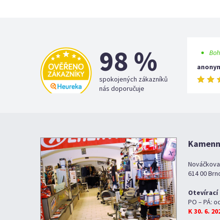
98 %
Boh
anony
spokojených zákazníků
nás doporučuje
Kamenná
Nováčkova
614 00 Brn
Otevírací
PO – PÁ: o
K 30. 6. 2