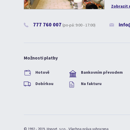
Zobrazit 
777 760 007
info
(po-pá: 9:00 - 17:00)
Možnosti platby
Hotově
Bankovním převodem
Dobírkou
Na fakturu
© 1992 - 2019, Hsport, s.r.o., Všechna práva vyhrazena