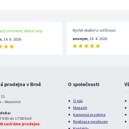
Rychlé dodání a vstřícnost.
atý sortiment, dobré ceny
anonym
,
18. 4. 2026
m
,
14. 6. 2026
 prodejna v Brně
O společnosti
V
 11
O nás
o – Husovice
Magazín
 doba:
Kamenná prodejna
d 9:00 do 17:00 hod
Realizace posiloven
026 zavíráme prodejnu.
Kontakty