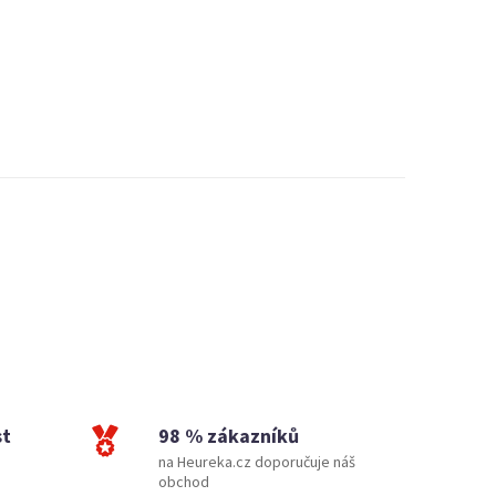
st
98 % zákazníků
na Heureka.cz doporučuje náš
obchod