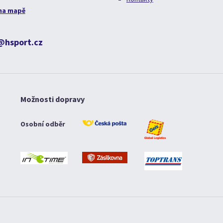
na mapě
@hsport.cz
Možnosti dopravy
Osobní odběr