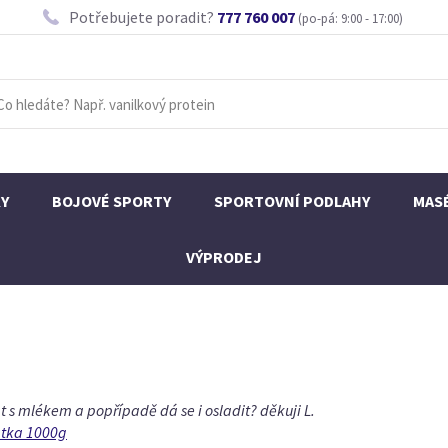
Potřebujete poradit?
777 760 007
(po-pá: 9:00 - 17:00)
KY
BOJOVÉ SPORTY
SPORTOVNÍ PODLAHY
MAS
VÝPRODEJ
t s mlékem a popřípadě dá se i osladit? děkuji L.
átka 1000g