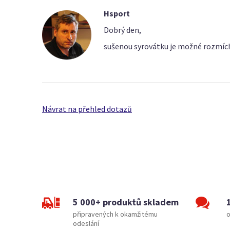
Hsport
Dobrý den,
sušenou syrovátku je možné rozmícha
Návrat na přehled dotazů
5 000+ produktů skladem
připravených k okamžitému
o
odeslání