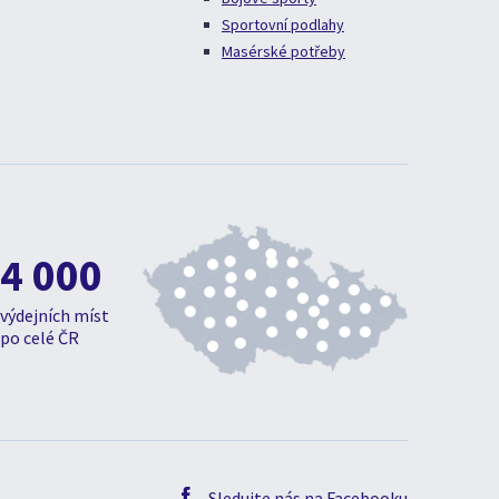
Sportovní podlahy
Masérské potřeby
4 000
výdejních míst
po celé ČR
Sledujte nás na Facebooku