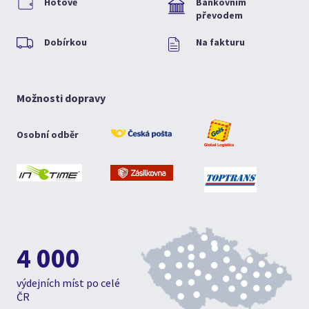
Hotově
Bankovním
převodem
Dobírkou
Na fakturu
Možnosti dopravy
Osobní odběr
4 000
výdejních míst po celé
ČR