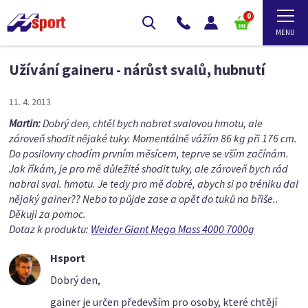
0
Užívání gaineru - nárůst svalů, hubnutí
11. 4. 2013
Martin:
Dobrý den, chtěl bych nabrat svalovou hmotu, ale
zároveň shodit nějaké tuky. Momentálně vážím 86 kg při 176 cm.
Do posilovny chodím prvním měsícem, teprve se vším začínám.
Jak říkám, je pro mě důležité shodit tuky, ale zároveň bych rád
nabral sval. hmotu. Je tedy pro mě dobré, abych si po tréniku dal
nějaký gainer?? Nebo to půjde zase a opět do tuků na břiše..
Děkuji za pomoc.
Dotaz k produktu:
Weider Giant Mega Mass 4000 7000g
Hsport
Dobrý den,
gainer je určen především pro osoby, které chtějí