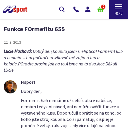
0
Funkce FOrmefitu 655
22. 3. 2013
Lucie Muchová:
Dobrý den,koupila jsem si eliptical Formerfit 655
a neumím s tím počítačem .Hlavně mě zajímá tep a
kalorie.POradte prosím jak na to.A jsme na to dva.Moc Děkuji
LUcie
Hsport
Dobrý den,
Formerfit 655 nemáme už delší dobu v nabídce,
nemám tedy ani návod, ani nemůžu ověřit funkce u
vystaveného kusu. Doporučuji obrátit se na toho, od
koho jste stroj koupila. Co si pamatuji, displej je
poměrně velký a ukazuje tedy více údajů najednou.