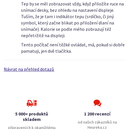
Tep by se měl zobrazovat vždy, když přiložíte ruce na
snímací desky, bez ohledu na nastavení displeje.
Tuším, že je tam i indikátor tepu (srdíčko, či jiný
symbol, který začne blikat po přiložení dlaní na
snímače). Kalorie se podle mého zobrazují též
nepřetržitě na displeji.
Tento počítač není těžké ovládat, má, pokud si dobře
pamatuji, jen dvě tlačítka.
Návrat na přehled dotazů
5 000+ produktů
1 200 recenzí
skladem
od našich zákazníků na
Heureka.cz
připravených k okamžitému