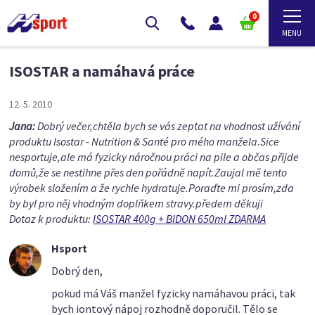
0
ISOSTAR a namáhavá práce
12. 5. 2010
Jana:
Dobrý večer,chtěla bych se vás zeptat na vhodnost užívání
produktu Isostar - Nutrition & Santé pro mého manžela.Sice
nesportuje,ale má fyzicky náročnou práci na pile a občas přijde
domů,že se nestihne přes den pořádně napít.Zaujal mě tento
výrobek složením a že rychle hydratuje.Poraďte mi prosím,zda
by byl pro něj vhodným doplňkem stravy.předem děkuji
Dotaz k produktu:
ISOSTAR 400g + BIDON 650ml ZDARMA
Hsport
Dobrý den,
pokud má Váš manžel fyzicky namáhavou práci, tak
bych iontový nápoj rozhodně doporučil. Tělo se