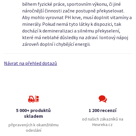
během fyzické práce, sportovním výkonu, či jiné
náročnější činnosti začne postupně překyselovat.
Aby mohlo vyrovnat PH krve, musí doplnit vitamíny a
minerály. Pokud nemá tyto látky k dispozici, tak
dochází k demineralizaci a silnému překyselení,
které má neblahé důsledky na zdraví. Iontový nápoj
zároveň doplní i chybějící energii.
Návrat na přehled dotazů
5 000+ produktů
1 200 recenzí
skladem
od našich zákazníků na
Heureka.cz
připravených k okamžitému
odeslání