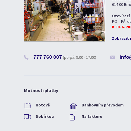
614 00 Brn
Otevírací
PO – PÁ: o
K 30. 6. 2
Zobrazit 
777 760 007
info
(po-pá: 9:00 - 17:00)
Možnosti platby
Hotově
Bankovním převodem
Dobírkou
Na fakturu