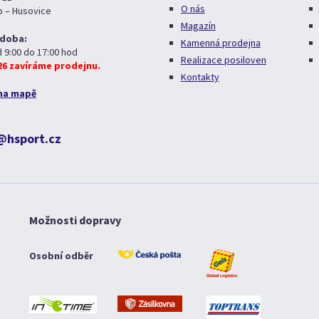
O nás
o – Husovice
Magazín
 doba:
Kamenná prodejna
d 9:00 do 17:00 hod
Realizace posiloven
026 zavíráme prodejnu.
Kontakty
na mapě
@hsport.cz
Možnosti dopravy
Osobní odběr