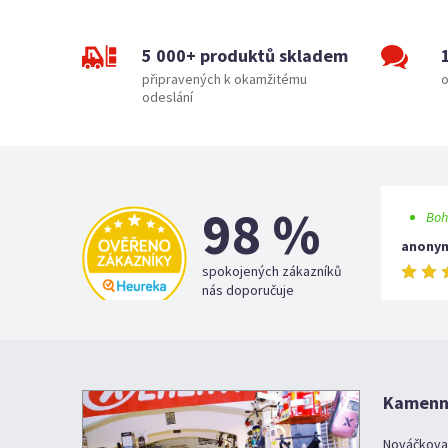
5 000+ produktů skladem
připravených k okamžitému
o
odeslání
98 %
Boh
anony
spokojených zákazníků
nás doporučuje
Kamenná
Nováčkova