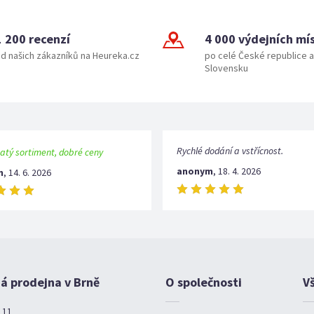
1 200 recenzí
4 000 výdejních mí
d našich zákazníků na Heureka.cz
po celé České republice a
Slovensku
Rychlé dodání a vstřícnost.
atý sortiment, dobré ceny
anonym
,
18. 4. 2026
m
,
14. 6. 2026
 prodejna v Brně
O společnosti
V
 11