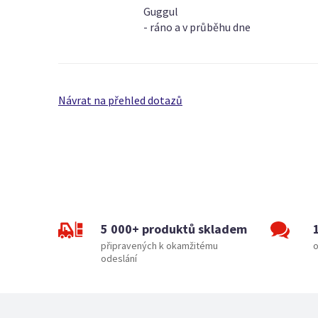
Guggul
- ráno a v průběhu dne
Návrat na přehled dotazů
5 000+ produktů skladem
připravených k okamžitému
o
odeslání