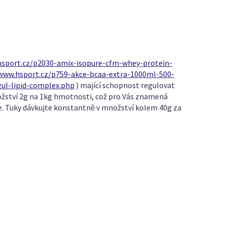
hsport.cz/p2030-amix-isopure-cfm-whey-protein-
/www.hsport.cz/p759-akce-bcaa-extra-1000ml-500-
gul-lipid-complex.php
) mající schopnost regulovat
množství 2g na 1kg hmotnosti, což pro Vás znamená
e. Tuky dávkujte konstantně v množství kolem 40g za