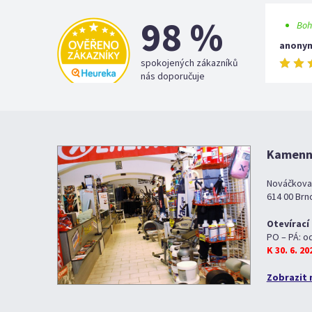
98 %
Boh
anony
spokojených zákazníků
nás doporučuje
Kamenná
Nováčkova
614 00 Brn
Otevírací
PO – PÁ: o
K 30. 6. 2
Zobrazit 