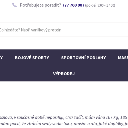
Potřebujete poradit?
777 760 007
(po-pá: 9:00 - 17:00)
KY
BOJOVÉ SPORTY
SPORTOVNÍ PODLAHY
MAS
VÝPRODEJ
osilova, v současné době neposiluji, chci začít, mám váhu 107 kg, 185
, mám pocit, že ztrácím svaly vedle tuku, prosím o rdu, jaké doplňky, 