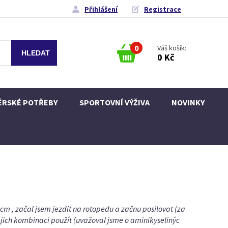
Přihlášení
Registrace
0
Váš košík:
0 Kč
ÉRSKÉ POTŘEBY
SPORTOVNÍ VÝŽIVA
NOVINKY
 cm , začal jsem jezdit na rotopedu a začnu posilovat (za
jejich kombinaci použít (uvažoval jsme o aminikyselinýc