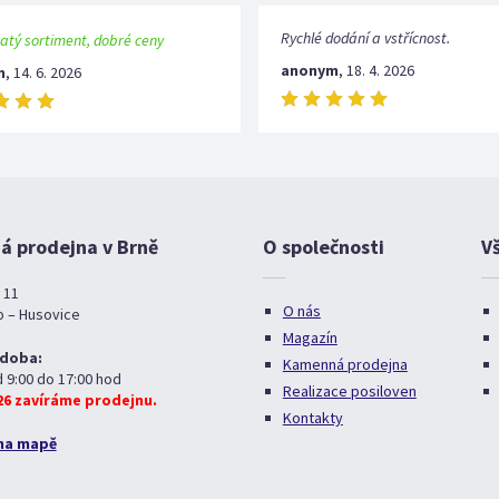
Rychlé dodání a vstřícnost.
atý sortiment, dobré ceny
anonym
,
18. 4. 2026
m
,
14. 6. 2026
 prodejna v Brně
O společnosti
V
 11
O nás
o – Husovice
Magazín
 doba:
Kamenná prodejna
d 9:00 do 17:00 hod
Realizace posiloven
026 zavíráme prodejnu.
Kontakty
na mapě