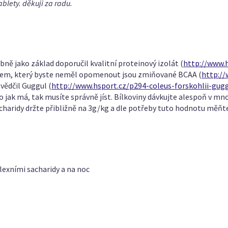
blety. děkuji za radu.
ně jako základ doporučil kvalitní proteinový izolát (
http://www.
tem, který byste neměl opomenout jsou zmiňované BCAA (
http:/
svědčil Guggul (
http://www.hsport.cz/p294-coleus-forskohlii-gug
lo jak má, tak musíte správně jíst. Bílkoviny dávkujte alespoň v 
charidy držte přibližně na 3g/kg a dle potřeby tuto hodnotu měňt
lexními sacharidy a na noc