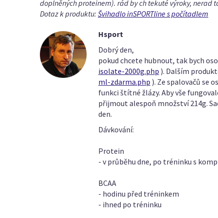
doplněných proteinem). rád by ch tekuté výroky, nerad ta
Dotaz k produktu:
Švihadlo inSPORTline s počítadlem
Hsport
Dobrý den,
pokud chcete hubnout, tak bych osob
isolate-2000g.php
). Dalším produk
ml-zdarma.php
). Ze spalovačů se o
funkci štítné žlázy. Aby vše fungova
přijmout alespoň množství 214g. Sa
den.
Dávkování:
Protein
- v průběhu dne, po tréninku s komp
BCAA
- hodinu před tréninkem
- ihned po tréninku