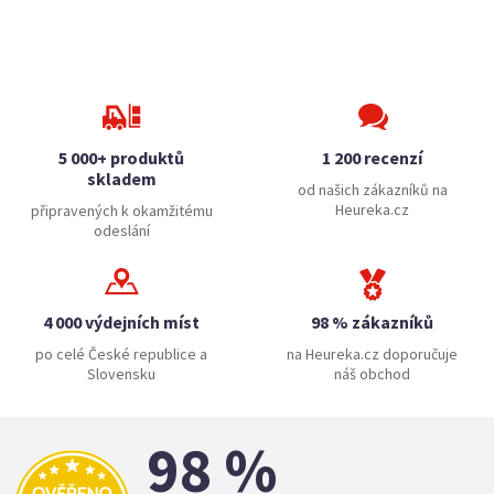
5 000+ produktů
1 200 recenzí
skladem
od našich zákazníků na
Heureka.cz
připravených k okamžitému
odeslání
4 000 výdejních míst
98 % zákazníků
po celé České republice a
na Heureka.cz doporučuje
Slovensku
náš obchod
98 %