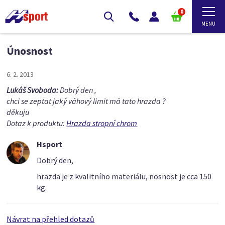
0
Únosnost
6. 2. 2013
Lukáš Svoboda:
Dobrý den ,
chci se zeptat jaký váhový limit má tato hrazda ?
děkuju
Dotaz k produktu:
Hrazda stropní chrom
Hsport
Dobrý den,
hrazda je z kvalitního materiálu, nosnost je cca 150
kg.
Návrat na přehled dotazů