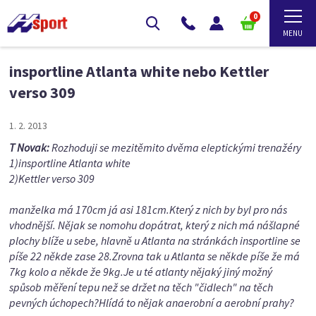
0
insportline Atlanta white nebo Kettler
verso 309
1. 2. 2013
T Novak:
Rozhoduji se mezitěmito dvěma eleptickými trenažéry
1)insportline Atlanta white
2)Kettler verso 309
manželka má 170cm já asi 181cm.Který z nich by byl pro nás
vhodnější. Nějak se nomohu dopátrat, který z nich má nášlapné
plochy blíže u sebe, hlavně u Atlanta na stránkách insportline se
píše 22 někde zase 28.Zrovna tak u Atlanta se někde píše že má
7kg kolo a někde že 9kg.Je u té atlanty nějaký jiný možný
spůsob měření tepu než se držet na těch "čidlech" na těch
pevných úchopech?Hlídá to nějak anaerobní a aerobní prahy?