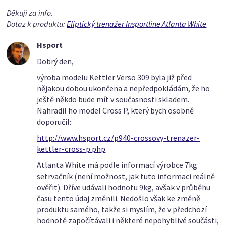
Děkuji za info.
Dotaz k produktu:
Eliptický trenažer Insportline Atlanta White
Hsport
Dobrý den,
výroba modelu Kettler Verso 309 byla již před
nějakou dobou ukončena a nepředpokládám, že ho
ještě někdo bude mít v současnosti skladem.
Nahradil ho model Cross P, který bych osobně
doporučil:
http://www.hsport.cz/p940-crossovy-trenazer-
kettler-cross-p.php
Atlanta White má podle informací výrobce 7kg
setrvačník (není možnost, jak tuto informaci reálně
ověřit). Dříve udávali hodnotu 9kg, avšak v průběhu
času tento údaj změnili. Nedošlo však ke změně
produktu samého, takže si myslím, že v předchozí
hodnotě započítávali i některé nepohyblivé součásti,