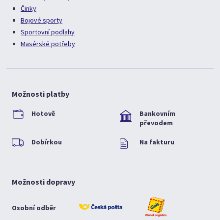
Činky
Bojové sporty
Sportovní podlahy
Masérské potřeby
Možnosti platby
Hotově
Bankovním
převodem
Dobírkou
Na fakturu
Možnosti dopravy
Osobní odběr