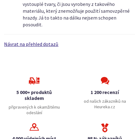
vystouplé tvary, či jsou vyrobeny z takového
materiálu, který znemožňuje použití samovzpěrné
hrazdy. Já to takto na dálku nejsem schopen
posoudit.
Návrat na přehled dotazů
5 000+ produktů
1 200 recenzí
skladem
od našich zákazníků na
Heureka.cz
připravených k okamžitému
odeslání
4 000 výdejních míst
98 % zákazníků