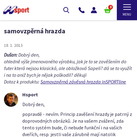
0
samovzpěrná hrazda
18. 1. 2013
Dušan:
Dobrý den,
ohledně výše jmenovaného výrobku, jak je to se zavěšením do
futer která nejsou klasická, ale obložková Sapeli? dá se to využít
i na to aniž bych je nějak poškodil? děkuji
Dotaz k produktu:
Samovzpěrná závěsná hrazda inSPORTline
Hsport
Dobrý den,
popravdě - nevím. Princip zavěšení hrazdy je patrný z
doprovodných obrázků. Je na vašem zvážení, zda
tento systém bude, či nebude funkční i na vašich
dveřích, resp. jestli vaše zárubně mají natolik