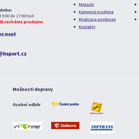
Magazín
 doba:
Kamenná prodejna
d 9:00 do 17:00 hod
Realizace posiloven
026 zavíráme prodejnu.
Kontakty
na mapě
@hsport.cz
Možnosti dopravy
Osobní odběr