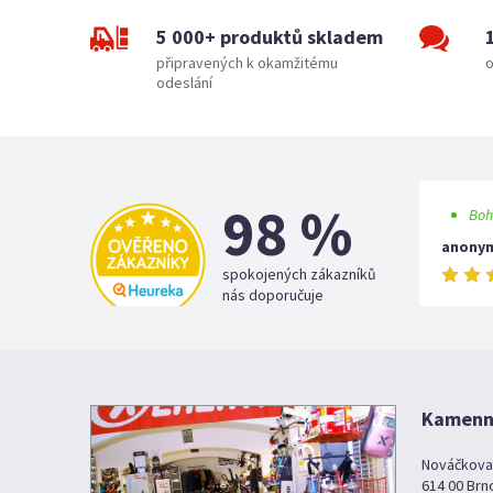
5 000+ produktů skladem
připravených k okamžitému
o
odeslání
98 %
Boh
anony
spokojených zákazníků
nás doporučuje
Kamenná
Nováčkova
614 00 Brn