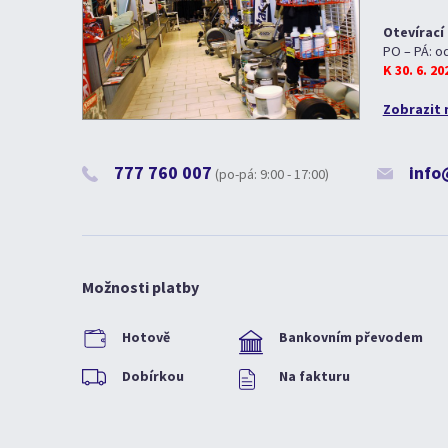
Otevírací
PO – PÁ: o
K 30. 6. 2
Zobrazit 
777 760 007
info
(po-pá: 9:00 - 17:00)
Možnosti platby
Hotově
Bankovním převodem
Dobírkou
Na fakturu