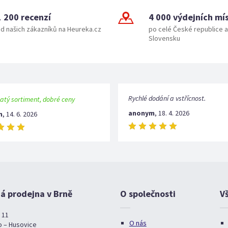
1 200 recenzí
4 000 výdejních mí
d našich zákazníků na Heureka.cz
po celé České republice a
Slovensku
Rychlé dodání a vstřícnost.
atý sortiment, dobré ceny
anonym
,
18. 4. 2026
m
,
14. 6. 2026
 prodejna v Brně
O společnosti
V
 11
O nás
o – Husovice