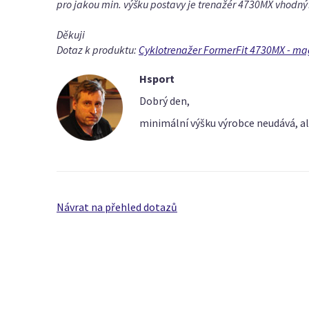
pro jakou min. výšku postavy je trenažér 4730MX vhodný
Děkuji
Dotaz k produktu:
Cyklotrenažer FormerFit 4730MX - ma
Hsport
Dobrý den,
minimální výšku výrobce neudává, ale
Návrat na přehled dotazů