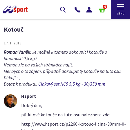
0
Kotouč
17. 1. 2013
Roman Vaněk:
Je možné k tomuto dokoupit i kotouče o
hmotnosti 0,5 kg?
Nemohu je na vašich stránkách najít.
Měl bych o to zájem, případně dokoupit ty kotouče na tuto osu.
Děkuji :-)
Dotaz k produktu:
Činkový set NC5 5,5 kg - 30/350 mm
Hsport
Dobrý den,
půlkilové kotouče na tuto osu naleznete zde:
http://www.hsport.cz/p2260-kotouc-litina-30mm-0-