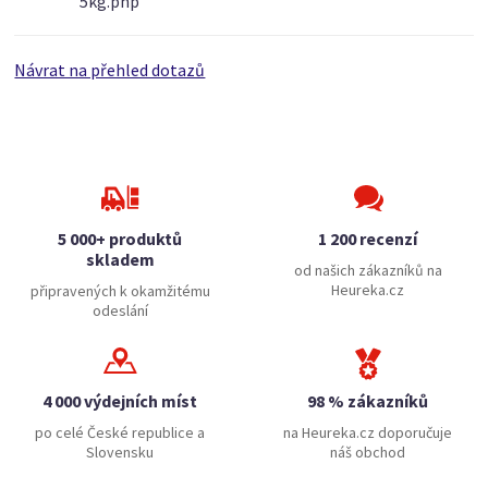
5kg.php
Návrat na přehled dotazů
5 000+ produktů
1 200 recenzí
skladem
od našich zákazníků na
Heureka.cz
připravených k okamžitému
odeslání
4 000 výdejních míst
98 % zákazníků
po celé České republice a
na Heureka.cz doporučuje
Slovensku
náš obchod