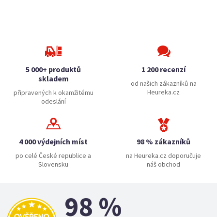
5 000+ produktů
1 200 recenzí
skladem
od našich zákazníků na
Heureka.cz
připravených k okamžitému
odeslání
4 000 výdejních míst
98 % zákazníků
po celé České republice a
na Heureka.cz doporučuje
Slovensku
náš obchod
98 %