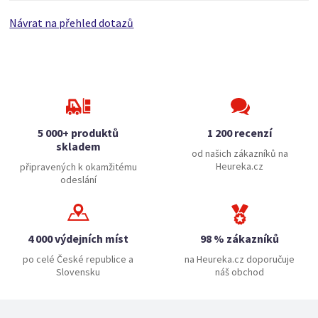
Návrat na přehled dotazů
5 000+ produktů
1 200 recenzí
skladem
od našich zákazníků na
Heureka.cz
připravených k okamžitému
odeslání
4 000 výdejních míst
98 % zákazníků
po celé České republice a
na Heureka.cz doporučuje
Slovensku
náš obchod