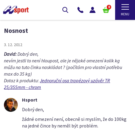
0
Nosnost
3. 12. 2012
David:
Dobrý den,
nevím jestli to není hloupost, ale je nějaké omezení kolik kg
můžu na tuto činku naskládat ? (počítám pro vlastní potřebu
max do 35 kg)
Dotaz k produktu:
Jednoruční osa trapézový uzávěr TR
25/355mm - chrom
Hsport
Dobrý den,
žádné omezení není, obecně si myslím, že do 100kg
na jedné čince by neměl být problém.