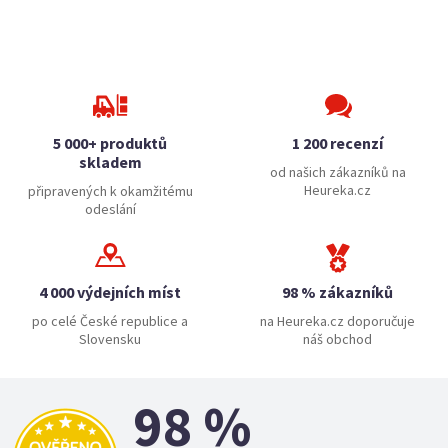
5 000+ produktů
1 200 recenzí
skladem
od našich zákazníků na
Heureka.cz
připravených k okamžitému
odeslání
4 000 výdejních míst
98 % zákazníků
po celé České republice a
na Heureka.cz doporučuje
Slovensku
náš obchod
98 %