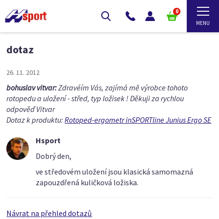
0
dotaz
26. 11. 2012
bohuslav vitvar:
Zdravéím Vás, zajímá mě výrobce tohoto
rotopedu a uložení - střed, typ ložisek ! Děkuji za rychlou
odpověď Vitvar
Dotaz k produktu:
Rotoped-ergometr inSPORTline Junius Ergo SE
Hsport
Dobrý den,
ve středovém uložení jsou klasická samomazná
zapouzdřená kuličková ložiska.
Návrat na přehled dotazů