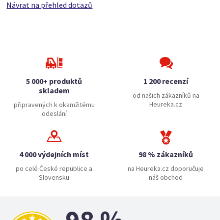
Návrat na přehled dotazů
5 000+ produktů
1 200 recenzí
skladem
od našich zákazníků na
Heureka.cz
připravených k okamžitému
odeslání
4 000 výdejních míst
98 % zákazníků
po celé České republice a
na Heureka.cz doporučuje
Slovensku
náš obchod