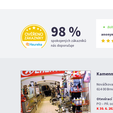
98 %
Boh
anony
spokojených zákazníků
nás doporučuje
Kamenná
Nováčkova
614 00 Brn
Otevírací
PO – PÁ: o
K 30. 6. 2