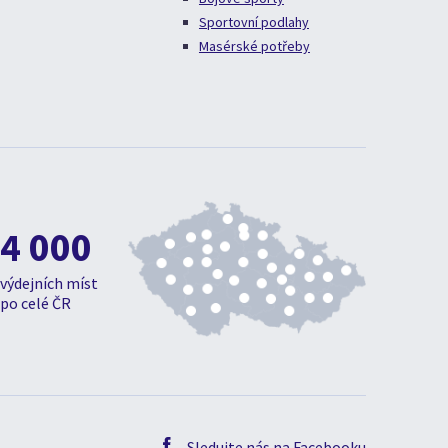
Sportovní podlahy
Masérské potřeby
4 000
výdejních míst
po celé ČR
Sledujte nás na Facebooku