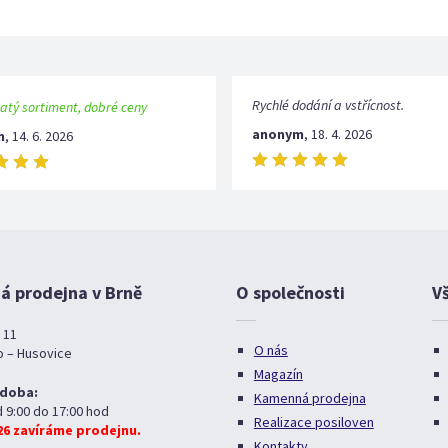
Rychlé dodání a vstřícnost.
atý sortiment, dobré ceny
anonym
,
18. 4. 2026
m
,
14. 6. 2026
 prodejna v Brně
O společnosti
V
 11
O nás
o – Husovice
Magazín
 doba:
Kamenná prodejna
d 9:00 do 17:00 hod
Realizace posiloven
026 zavíráme prodejnu.
Kontakty