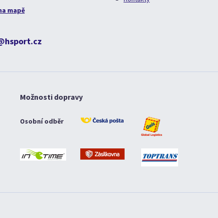
na mapě
@hsport.cz
Možnosti dopravy
Osobní odběr