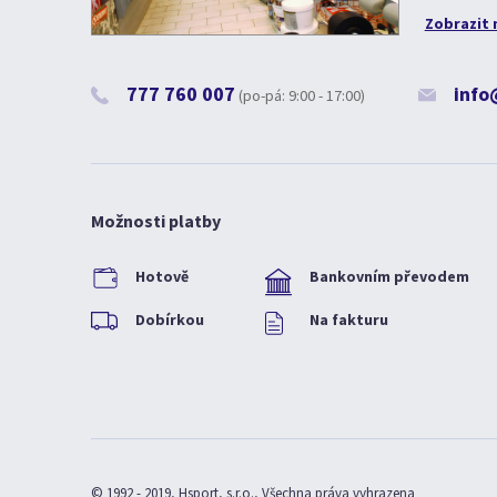
Zobrazit 
777 760 007
info
(po-pá: 9:00 - 17:00)
Možnosti platby
Hotově
Bankovním převodem
Dobírkou
Na fakturu
© 1992 - 2019, Hsport, s.r.o., Všechna práva vyhrazena