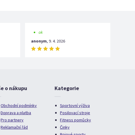
ok
anonym
,
9. 4. 2026
še o nákupu
Kategorie
Obchodní podmínky
Sportovní výživa
Doprava a platba
Posilovací stroje
Pro partnery
Fitness pomůcky
Reklamační řád
Činky
Bojové sporty