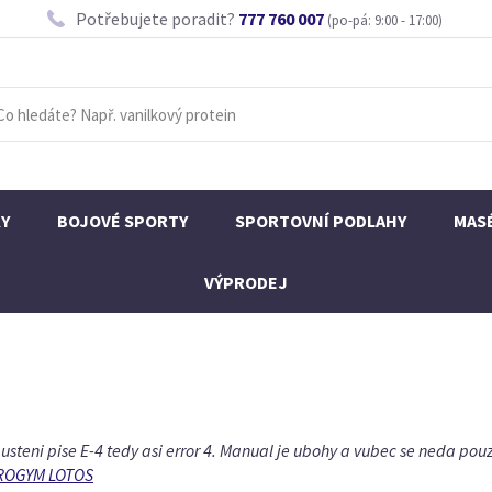
Potřebujete poradit?
777 760 007
(po-pá: 9:00 - 17:00)
KY
BOJOVÉ SPORTY
SPORTOVNÍ PODLAHY
MAS
VÝPRODEJ
steni pise E-4 tedy asi error 4. Manual je ubohy a vubec se neda pouz
IBROGYM LOTOS