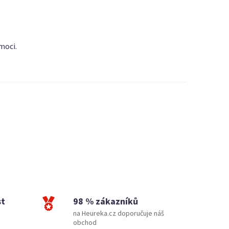
moci.
st
98 % zákazníků
na Heureka.cz doporučuje náš
obchod