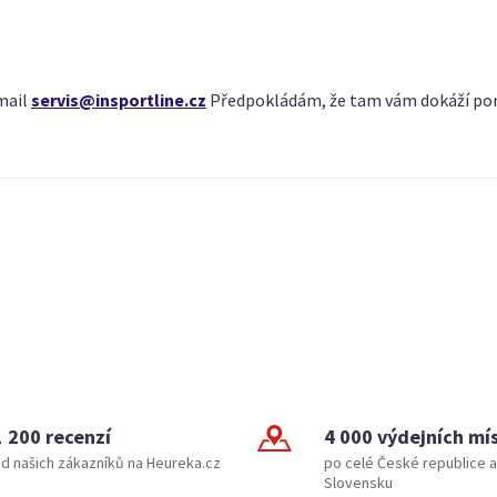
mail
servis@insportline.cz
Předpokládám, že tam vám dokáží po
1 200 recenzí
4 000 výdejních mí
d našich zákazníků na Heureka.cz
po celé České republice a
Slovensku