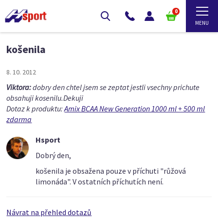
0
košenila
8. 10. 2012
Viktora:
dobry den chtel jsem se zeptat jestli vsechny prichute
obsahuji kosenilu.Dekuji
Dotaz k produktu:
Amix BCAA New Generation 1000 ml + 500 ml
zdarma
Hsport
Dobrý den,
košenila je obsažena pouze v příchuti "růžová
limonáda". V ostatních příchutích není.
Návrat na přehled dotazů