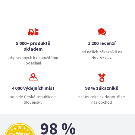
5 000+ produktů
1 200 recenzí
skladem
od našich zákazníků na
Heureka.cz
připravených k okamžitému
odeslání
4 000 výdejních míst
98 % zákazníků
po celé České republice a
na Heureka.cz doporučuje
Slovensku
náš obchod
98 %