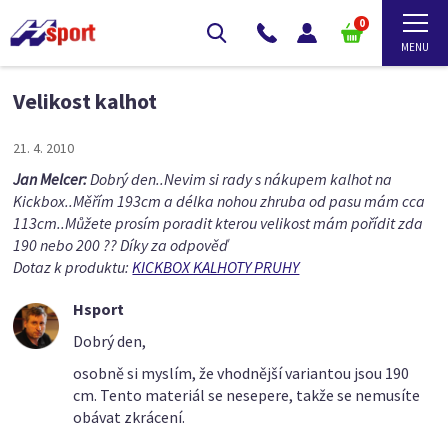
0
Velikost kalhot
21. 4. 2010
Jan Melcer:
Dobrý den..Nevim si rady s nákupem kalhot na
Kickbox..Měřím 193cm a délka nohou zhruba od pasu mám cca
113cm..Můžete prosím poradit kterou velikost mám pořídit zda
190 nebo 200 ?? Díky za odpověď
Dotaz k produktu:
KICKBOX KALHOTY PRUHY
Hsport
Dobrý den,
osobně si myslím, že vhodnější variantou jsou 190
cm. Tento materiál se nesepere, takže se nemusíte
obávat zkrácení.