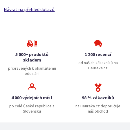
Návrat na přehled dotazů
5 000+ produktů
1 200 recenzí
skladem
od našich zákazníků na
Heureka.cz
připravených k okamžitému
odeslání
4 000 výdejních míst
98 % zákazníků
po celé České republice a
na Heureka.cz doporučuje
Slovensku
náš obchod