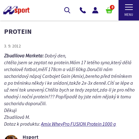
0
PROTEIN
3. 9. 2012
Zbudilova Marketa:
Dobrý den,
chtěla jsem se zeptat na protein.Mám 17 letého syna,který dělá
vrcholově fotbal,měří 178cm a váží 60kg.Doručili nám
sacharidový nápoj Carbojet Gain (Amix),bereho před trénínkem
a po tréninku někdy i ke snídani,takže 2x-3x denně.Cítí se lépe a
už není tak unavený.Chtěla bych se tedy zeptat,zda-li je pro něho
vhodný i noční protein??? Popřípadě by jste nám nějaký k tomu
sacharidu doporučili.
Děkuji
Zbudilová M.
Dotaz k produktu:
Amix WheyPro FUSION Protein 1000 g
Hsport