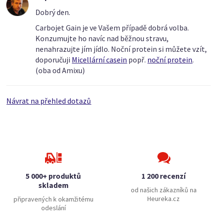
Dobrý den.
Carbojet Gain je ve Vašem případě dobrá volba.
Konzumujte ho navíc nad běžnou stravu,
nenahrazujte jím jídlo. Noční protein si můžete vzít,
doporučuji
Micellární casein
popř.
noční protein
.
(oba od Amixu)
Návrat na přehled dotazů
5 000+ produktů
1 200 recenzí
skladem
od našich zákazníků na
Heureka.cz
připravených k okamžitému
odeslání