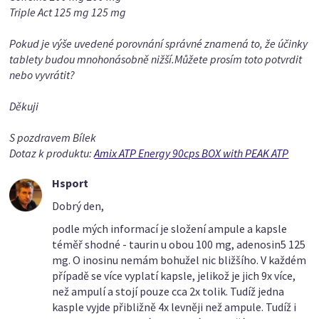
Triple Act 125 mg 125 mg
Pokud je výše uvedené porovnání správné znamená to, že účinky
tablety budou mnohonásobně nižší.Můžete prosím toto potvrdit
nebo vyvrátit?
Děkuji
S pozdravem Bílek
Dotaz k produktu:
Amix ATP Energy 90cps BOX with PEAK ATP
Hsport
Dobrý den,
podle mých informací je složení ampule a kapsle
téměř shodné - taurin u obou 100 mg, adenosin5 125
mg. O inosinu nemám bohužel nic bližšího. V každém
případě se více vyplatí kapsle, jelikož je jich 9x více,
než ampulí a stojí pouze cca 2x tolik. Tudíž jedna
kasple vyjde přibližně 4x levněji než ampule. Tudíž i