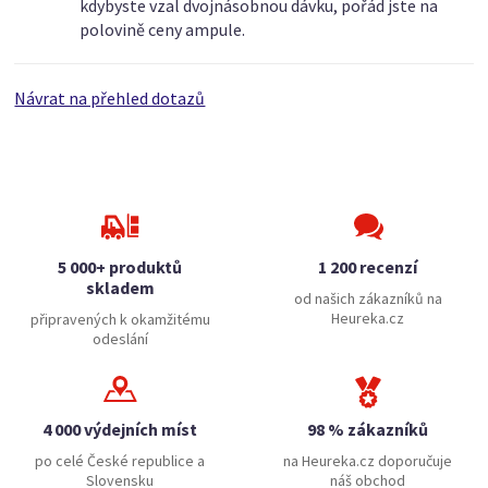
kdybyste vzal dvojnásobnou dávku, pořád jste na
polovině ceny ampule.
Návrat na přehled dotazů
5 000+ produktů
1 200 recenzí
skladem
od našich zákazníků na
Heureka.cz
připravených k okamžitému
odeslání
4 000 výdejních míst
98 % zákazníků
po celé České republice a
na Heureka.cz doporučuje
Slovensku
náš obchod