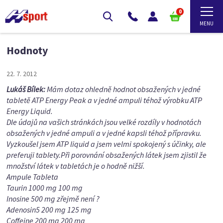
0
Hodnoty
22. 7. 2012
Lukáš Bílek:
Mám dotaz ohledně hodnot obsažených v jedné
tabletě ATP Energy Peak a v jedné ampuli téhož výrobku ATP
Energy Liquid.
Dle údajů na vašich stránkách jsou velké rozdíly v hodnotách
obsažených v jedné ampuli a v jedné kapsli téhož přípravku.
Vyzkoušel jsem ATP liquid a jsem velmi spokojený s účinky, ale
preferuji tablety.Při porovnání obsažených látek jsem zjistil že
množství látek v tabletách je o hodně nižší.
Ampule Tableta
Taurin 1000 mg 100 mg
Inosine 500 mg zřejmě není ?
Adenosin5 200 mg 125 mg
Coffeine 200 mg 200 mg