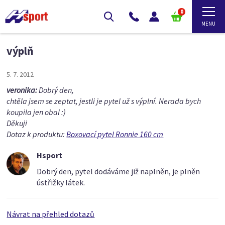
0
výplň
5. 7. 2012
veronika:
Dobrý den,
chtěla jsem se zeptat, jestli je pytel už s výplní. Nerada bych
koupila jen obal :)
Děkuji
Dotaz k produktu:
Boxovací pytel Ronnie 160 cm
Hsport
Dobrý den, pytel dodáváme již naplněn, je plněn
ústřižky látek.
Návrat na přehled dotazů