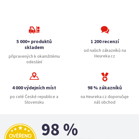
5 000+ produktů
1 200 recenzí
skladem
od našich zákazníků na
Heureka.cz
připravených k okamžitému
odeslání
4 000 výdejních míst
98 % zákazníků
po celé České republice a
na Heureka.cz doporučuje
Slovensku
náš obchod
98 %