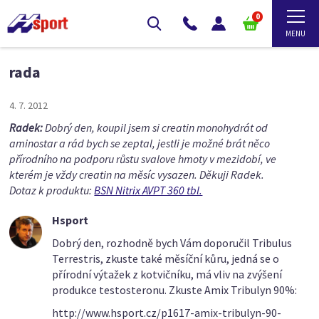
0
rada
4. 7. 2012
Radek:
Dobrý den, koupil jsem si creatin monohydrát od
aminostar a rád bych se zeptal, jestli je možné brát něco
přírodního na podporu růstu svalove hmoty v mezidobí, ve
kterém je vždy creatin na měsíc vysazen. Děkuji Radek.
Dotaz k produktu:
BSN Nitrix AVPT 360 tbl.
Hsport
Dobrý den, rozhodně bych Vám doporučil Tribulus
Terrestris, zkuste také měsíční kůru, jedná se o
přírodní výtažek z kotvičníku, má vliv na zvýšení
produkce testosteronu. Zkuste Amix Tribulyn 90%:
http://www.hsport.cz/p1617-amix-tribulyn-90-