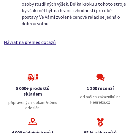
osoby rozdílných výšek. Délka kroku u tohoto stroje
by však měl být na hranici vhodnosti pro obě
postavy. Ve Vámi zvolené cenové relaci se jedná o
dobrou volbu.
Návrat na přehled dotazů
5 000+ produktů
1 200 recenzí
skladem
od našich zákazníků na
Heureka.cz
připravených k okamžitému
odeslání
4 000 výdejních míst
98 % zákazníků