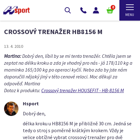
0
CROSSOVÝ TRENAŽER HB8156 M
13. 4. 2010
Martina:
Dobrý den, líbil by se mi tento trenažér. Chtěla jsem se
zeptat na délku kroku a zda je vhodný pro nás - já 178/110 kg a
maminka 165/100 kg po operaci kyčlí. Nebo zda by jste nám
doporučili nějaký jiný v této cenové relaci. Moc děkuji za
odpověď. Martina
Dotaz k produktu:
Crossový trenažer HOUSEFIT - HB-8156 M
Hsport
Dobrý den,
délka kroku u HB8156 M je přibližně 30 cm. Jedná se
tedy o stroj s poměrně krátkým krokem. Vždy je
velice obtížné vybrat crossový trenažer pro dvě