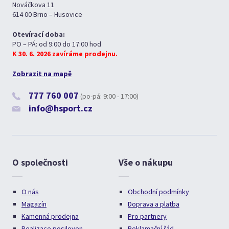
Nováčkova 11
614 00 Brno – Husovice
Otevírací doba:
PO – PÁ: od 9:00 do 17:00 hod
K 30. 6. 2026 zavíráme prodejnu.
Zobrazit na mapě
777 760 007
(po-pá: 9:00 - 17:00)
info@hsport.cz
O společnosti
Vše o nákupu
O nás
Obchodní podmínky
Magazín
Doprava a platba
Kamenná prodejna
Pro partnery
Realizace posiloven
Reklamační řád