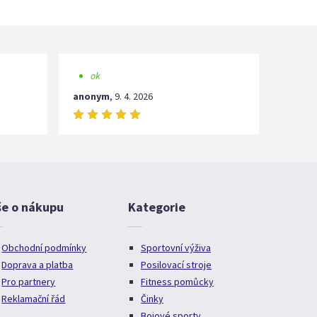
ok
anonym
,
9. 4. 2026
še o nákupu
Kategorie
Obchodní podmínky
Sportovní výživa
Doprava a platba
Posilovací stroje
Pro partnery
Fitness pomůcky
Reklamační řád
Činky
Bojové sporty