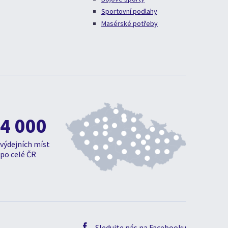
Sportovní podlahy
Masérské potřeby
4 000
výdejních míst
po celé ČR
Sledujte nás na Facebooku