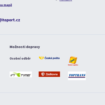
na mapě
@hsport.cz
Možnosti dopravy
Osobní odběr