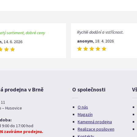
Rychlé dodání a vstřícnost.
atý sortiment, dobré ceny
anonym
,
18. 4. 2026
m
,
14. 6. 2026
 prodejna v Brně
O společnosti
V
 11
O nás
o – Husovice
Magazín
 doba:
Kamenná prodejna
d 9:00 do 17:00 hod
Realizace posiloven
026 zavíráme prodejnu.
Kontakty