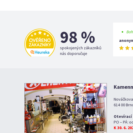
98 %
Boh
anony
spokojených zákazníků
nás doporučuje
Kamenná
Nováčkova
614 00 Brn
Otevírací
PO – PÁ: o
K 30. 6. 2