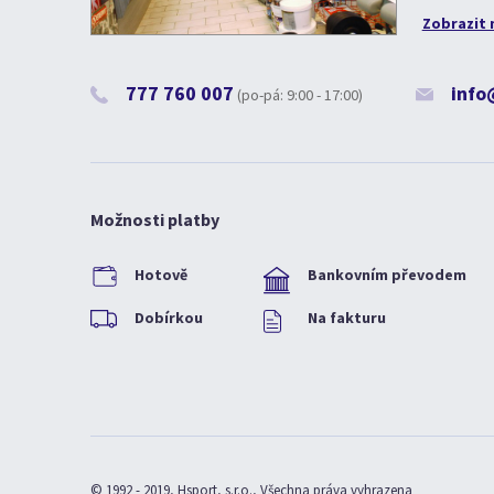
Zobrazit 
777 760 007
info
(po-pá: 9:00 - 17:00)
Možnosti platby
Hotově
Bankovním převodem
Dobírkou
Na fakturu
© 1992 - 2019, Hsport, s.r.o., Všechna práva vyhrazena