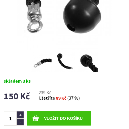
skladem 3 ks
239 Kč
150 Kč
Ušetříte
89 Kč
(37 %)
Ks
+
-