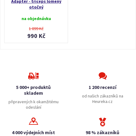
Adaptér - triceps lomený
otočný
na objednávku
1 099 Kč
990 Kč
5 000+ produktů
1 200 recenzí
skladem
od našich zákazníků na
Heureka.cz
připravených k okamžitému
odeslání
4 000 výdejních míst
98 % zákazníků