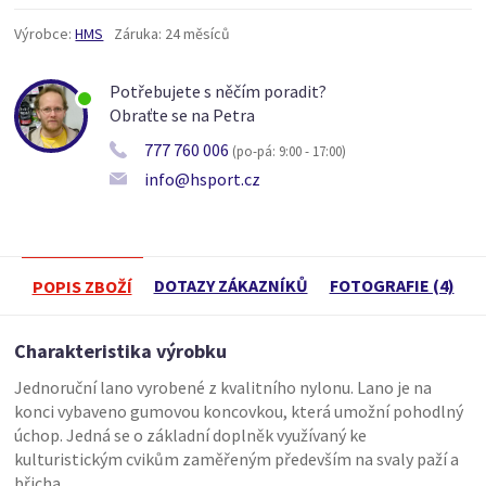
Výrobce:
HMS
Záruka:
24 měsíců
Potřebujete s něčím poradit?
Obraťte se na Petra
777 760 006
(po-pá: 9:00 - 17:00)
info@hsport.cz
DOTAZY ZÁKAZNÍKŮ
FOTOGRAFIE (4)
POPIS ZBOŽÍ
Charakteristika výrobku
Jednoruční lano vyrobené z kvalitního nylonu. Lano je na
konci vybaveno gumovou koncovkou, která umožní pohodlný
úchop. Jedná se o základní doplněk využívaný ke
kulturistickým cvikům zaměřeným především na svaly paží a
břicha.