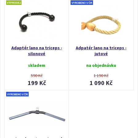
Adaptér lano na triceps -
Adpatér lano na triceps -
silonové
jutové
skladem
na objednávku
590 Kč
1 190 Kč
199 Kč
1 090 Kč