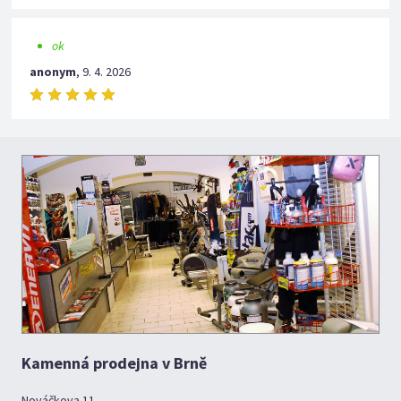
ok
anonym
,
9. 4. 2026
Kamenná prodejna v Brně
Nováčkova 11