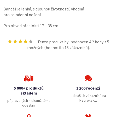
Bandáž je lehká, s dlouhou životností, vhodná
pro celodenní nošení.
Pro obvod předloktí 17 – 35 cm.
Tento produkt byl hodnocen
4.2
body z 5
možných (hodnotilo
18
zákazníků).
5 000+ produktů
1 200 recenzí
skladem
od našich zákazníků na
Heureka.cz
připravených k okamžitému
odeslání