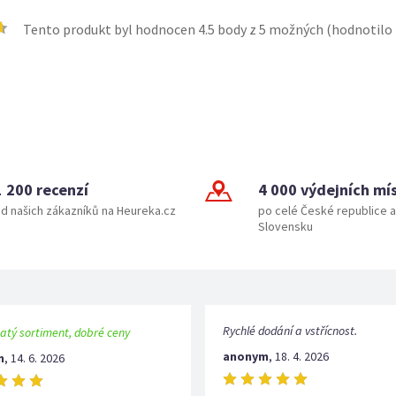
Tento produkt byl hodnocen
4.5
body z 5 možných (hodnotilo
1 200 recenzí
4 000 výdejních mí
d našich zákazníků na Heureka.cz
po celé České republice a
Slovensku
Rychlé dodání a vstřícnost.
atý sortiment, dobré ceny
anonym
,
18. 4. 2026
m
,
14. 6. 2026