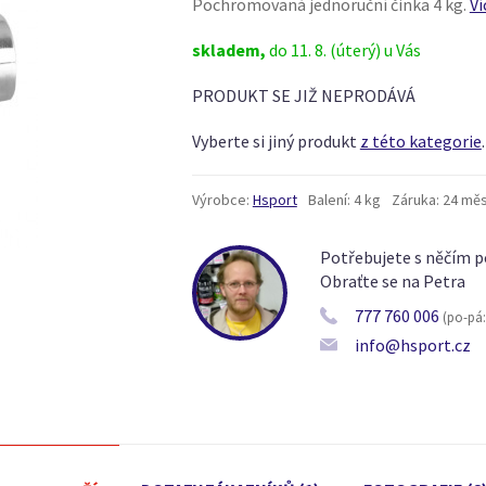
Pochromovaná jednoruční činka 4 kg.
Ví
skladem,
do 11. 8. (úterý) u Vás
PRODUKT SE JIŽ NEPRODÁVÁ
Vyberte si jiný produkt
z této kategorie
.
Výrobce:
Hsport
Balení:
4 kg
Záruka:
24 měs
Potřebujete s něčím p
Obraťte se na Petra
777 760 006
(po-pá: 
info@hsport.cz