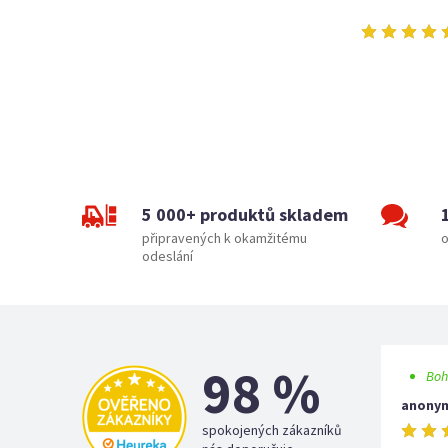
5 000+ produktů skladem
připravených k okamžitému
o
odeslání
98 %
Boh
anony
spokojených zákazníků