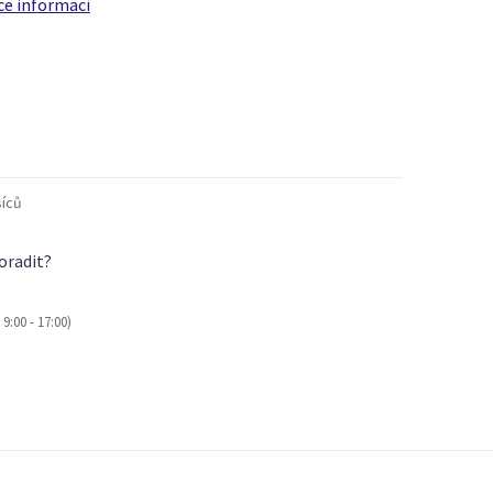
ce informací
íců
oradit?
9:00 - 17:00)