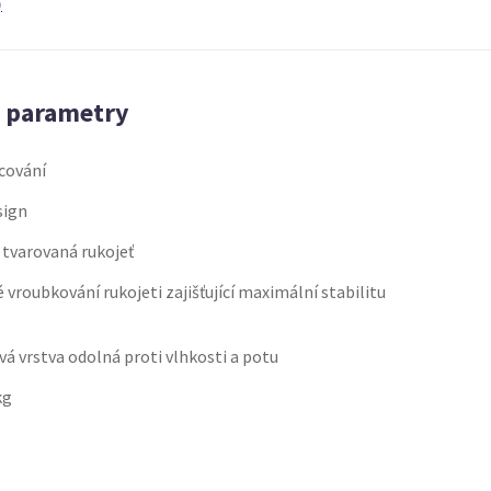
)
é parametry
cování
sign
tvarovaná rukojeť
 vroubkování rukojeti zajišťující maximální stabilitu
á vrstva odolná proti vlhkosti a potu
kg