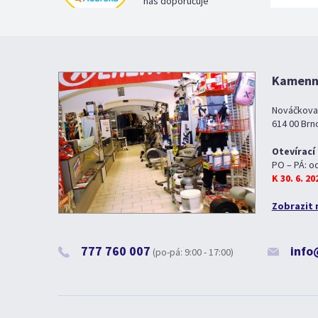
nás doporučuje
Kamenná
Nováčkova
614 00 Brn
Otevírací
PO – PÁ: o
K 30. 6. 2
Zobrazit 
777 760 007
info
(po-pá: 9:00 - 17:00)