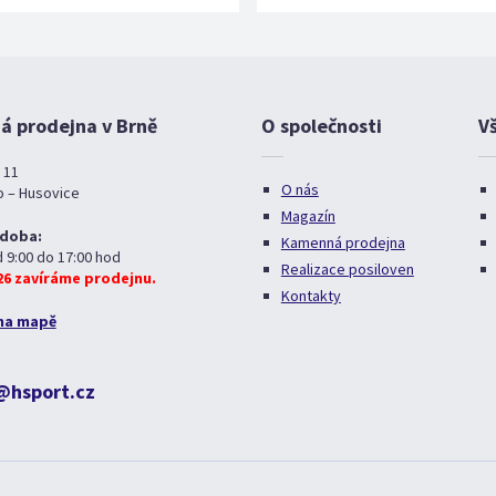
 prodejna v Brně
O společnosti
V
 11
O nás
o – Husovice
Magazín
 doba:
Kamenná prodejna
d 9:00 do 17:00 hod
Realizace posiloven
026 zavíráme prodejnu.
Kontakty
na mapě
@hsport.cz