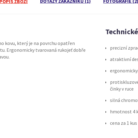
DOTAZY ZÁKAZNÍKŮ (1)
FOTOGRAFIE (2
POPIS ZBOŽÍ
Technick
ho kovu, který je na povrchu opatřen
precizní zpra
otu. Ergonomicky tvarovaná rukojeť dobře
avou.
atraktivní de
ergonomicky 
protiskluzové
činky v ruce
silná chromov
hmotnost 4 
cena za 1 kus