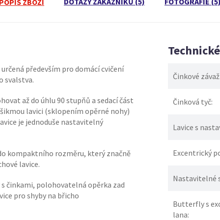
DOTAZY ZÁKAZNÍKŮ (5)
FOTOGRAFIE (5
POPIS ZBOŽÍ
Technick
 určená především pro domácí cvičení
Činkové závaží
o svalstva.
hovat až do úhlu 90 stupňů a sedací část
Činková tyč:
na šikmou lavici (sklopením opěrné nohy)
lavice je jednoduše nastavitelný
Lavice s nast
Excentrický po
ná do kompaktního rozměru, který značně
hové lavice.
Nastavitelné 
ky s činkami, polohovatelná opěrka zad
avice pro shyby na břicho
Butterfly s 
lana: