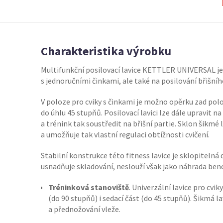
Charakteristika výrobku
Multifunkční posilovací lavice KETTLER UNIVERSAL je
s jednoručními činkami, ale také na posilování břišníh
V poloze pro cviky s činkami je možno opěrku zad polo
do úhlu 45 stupňů. Posilovací lavici lze dále upravit 
a trénink tak soustředit na břišní partie. Sklon šikmé 
a umožňuje tak vlastní regulaci obtížnosti cvičení.
Stabilní konstrukce této fitness lavice je sklopitel
usnadňuje skladování, neslouží však jako náhrada benc
Tréninková stanoviště
. Univerzální lavice pro cvi
(do 90 stupňů) i sedací část (do 45 stupňů). Šikmá l
a přednožování vleže.