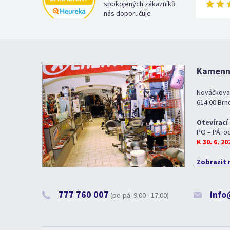
spokojených zákazníků
nás doporučuje
Kamenná
Nováčkova
614 00 Brn
Otevírací
PO – PÁ: o
K 30. 6. 2
Zobrazit 
777 760 007
info
(po-pá: 9:00 - 17:00)