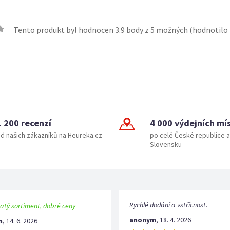
Tento produkt byl hodnocen
3.9
body z 5 možných (hodnotilo
1 200 recenzí
4 000 výdejních mí
d našich zákazníků na Heureka.cz
po celé České republice a
Slovensku
Rychlé dodání a vstřícnost.
atý sortiment, dobré ceny
anonym
,
18. 4. 2026
m
,
14. 6. 2026