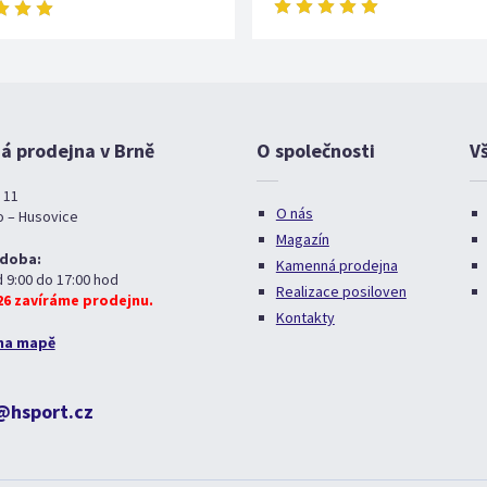
 prodejna v Brně
O společnosti
V
 11
O nás
o – Husovice
Magazín
 doba:
Kamenná prodejna
d 9:00 do 17:00 hod
Realizace posiloven
026 zavíráme prodejnu.
Kontakty
na mapě
@hsport.cz