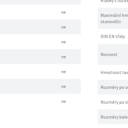
Kladky s ložis
ne
Maximální hm
stanovišti:
ne
DIN EN třídy:
ne
Nosnost
ne
ne
Hmotnost lavi
ne
Rozměry po ses
ne
Rozměry po skl
Rozměry balení