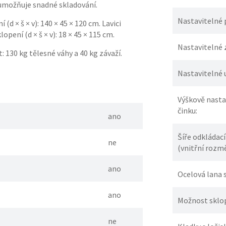
 umožňuje snadné skladování.
Nastavitelné 
(d × š × v): 140 × 45 × 120 cm. Lavici
pení (d × š × v): 18 × 45 × 115 cm.
Nastavitelné 
: 130 kg tělesné váhy a 40 kg závaží.
Nastavitelné 
Výškově nasta
činku:
ano
Šíře odkládací
ne
(vnitřní rozmě
ano
Ocelová lana
ano
Možnost sklop
ne