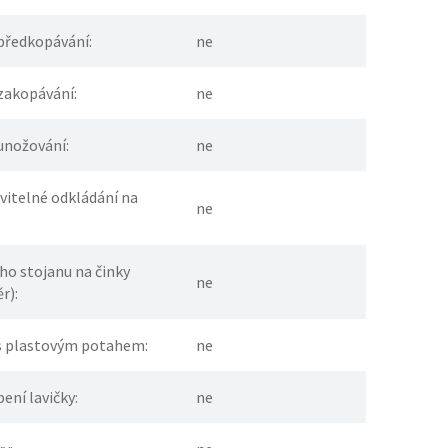
předkopávání:
ne
zakopávání:
ne
unožování:
ne
vitelné odkládání na
ne
ho stojanu na činky
ne
r):
 s plastovým potahem:
ne
ení lavičky:
ne