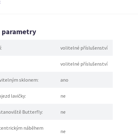
)
é parametry
:
volitelné příslušenství
volitelné příslušenství
avitelným sklonem:
ano
jezd lavičky:
ne
stanoviště Butterfly:
ne
excentrickým náběhem
ne