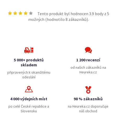
Tento produkt byl hodnocen
3.9
body z 5
možných (hodnotilo
8
zákazníků).
5 000+ produktů
1 200 recenzí
skladem
od našich zákazníků na
Heureka.cz
připravených k okamžitému
odeslání
4 000 výdejních míst
98 % zákazníků
po celé České republice a
na Heureka.cz doporučuje
Slovensku
náš obchod