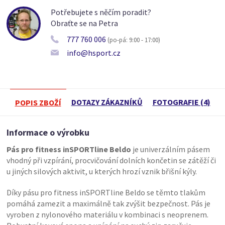
Potřebujete s něčím poradit?
Obraťte se na Petra
777 760 006
(po-pá: 9:00 - 17:00)
info@hsport.cz
DOTAZY ZÁKAZNÍKŮ
FOTOGRAFIE (4)
POPIS ZBOŽÍ
Informace o výrobku
Pás pro fitness inSPORTline Beldo
je univerzálním pásem
vhodný při vzpírání, procvičování dolních končetin se zátěží či
u jiných silových aktivit, u kterých hrozí vznik břišní kýly.
Díky pásu pro fitness inSPORTline Beldo se těmto tlakům
pomáhá zamezit a maximálně tak zvýšit bezpečnost. Pás je
vyroben z nylonového materiálu v kombinaci s neoprenem.