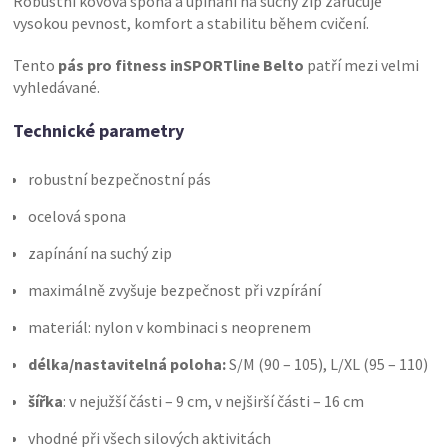
Robustní kovová spona a upínání na suchý zip zaručuje
vysokou pevnost, komfort a stabilitu během cvičení.
Tento
pás pro fitness inSPORTline Belto
patří mezi velmi
vyhledávané.
Technické parametry
robustní bezpečnostní pás
ocelová spona
zapínání na suchý zip
maximálně zvyšuje bezpečnost při vzpírání
materiál: nylon v kombinaci s neoprenem
délka/nastavitelná poloha:
S/M (90 – 105), L/XL (95 – 110)
šířka
: v nejužší části – 9 cm, v nejširší části – 16 cm
vhodné při všech silových aktivitách