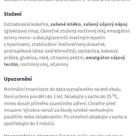
Složení
Extrudovaná kukuřice,
sušené mléko
,
sušený sójový nápoj
(glukózový sirup, částečně ztužený rostlinný olej, emulgátor:
estery mono- a diacylglycerolů mastných kyselin
s kyselinami, stabilizátor: fosforečnany draselné,
protispékavá látka: oxid křemičitý), sacharóza, kakaový
prášek, glukóza, med, citrusový pektin,
emulgátor sójový
lecitin
, rostlinný olej, vitaminy
Upozornění
Minimální trvanlivost do data vyznačeného na dně obalu.
o
Není určeno pro děti do 3 let.
Skladujte v suchu do 25
C,
mimo dosah přímého slunečního záření. Chraňte před
mrazem. Výrobce neručí za škody vzniklé nevhodným
použitím nebo skladováním. Po otevření skladujte v suchu a
spotřebujte do 3 měsíců.
Upozornění na alergeny:
Produkt může obsahovat stopy