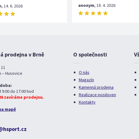
anonym
,
18. 4. 2026
m
,
14. 6. 2026
 prodejna v Brně
O společnosti
V
 11
O nás
o – Husovice
Magazín
 doba:
Kamenná prodejna
d 9:00 do 17:00 hod
Realizace posiloven
026 zavíráme prodejnu.
Kontakty
na mapě
@hsport.cz