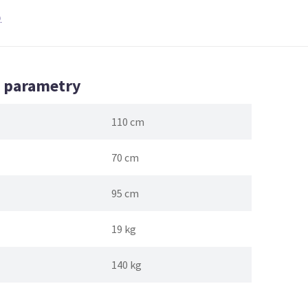
)
é parametry
110 cm
70 cm
95 cm
19 kg
140 kg