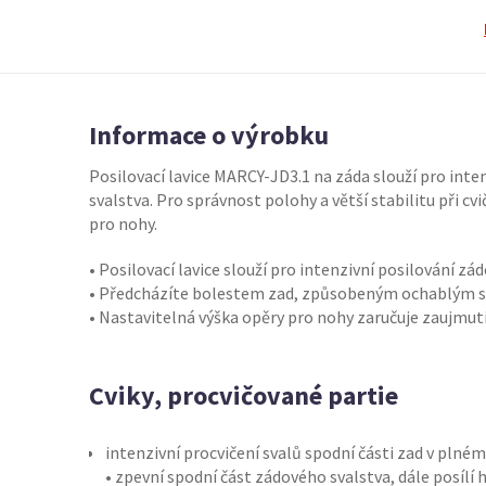
Informace o výrobku
Posilovací lavice MARCY-JD3.1 na záda slouží pro int
svalstva. Pro správnost polohy a větší stabilitu při cv
pro nohy.
• Posilovací lavice slouží pro intenzivní posilování zá
• Předcházíte bolestem zad, způsobeným ochablým s
• Nastavitelná výška opěry pro nohy zaručuje zaujmut
Cviky, procvičované partie
intenzivní procvičení svalů spodní části zad v plné
• zpevní spodní část zádového svalstva, dále posílí 