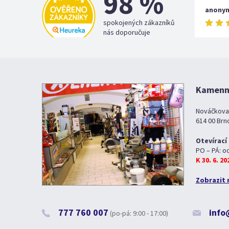
98 %
anony
spokojených zákazníků
nás doporučuje
Kamenná
Nováčkova
614 00 Brn
Otevírací
PO – PÁ: o
K 30. 6. 2
Zobrazit 
777 760 007
info
(po-pá: 9:00 - 17:00)