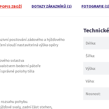
DOTAZY ZÁKAZNÍKŮ (1)
FOTOGRAFIE (1
POPIS ZBOŽÍ
Technick
enzivní posilování zádového a hýžďového
Délka:
ičení slouží nastavitelná výška opěry
Šířka:
dového svlastva
valstvem bederní páteře
Výška:
í správné polohy těla
Váha:
Nosnost:
m rozsahu pohybu.
hýžďové svaly, zadní část stehen,