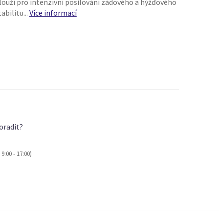
louží pro intenzivní posilování zádového a hýžďového
abilitu...
Více informací
oradit?
9:00 - 17:00)