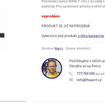
Posilovací lavice MARCY-JD3.1 na záda s
svalstva. Pro správnost polohy a větší st
vyprodáno
PRODUKT SE JIŽ NEPRODÁVÁ
Vyberte si jiný produkt
z této kategorie
.
Výrobce:
Marcy
Záruka:
36 měsíců
Potřebujete s něčím p
Obraťte se na Petra
777 760 006
(po-pá: 
info@hsport.cz