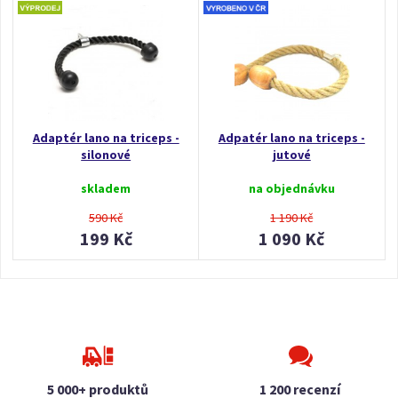
Adaptér lano na triceps -
Adpatér lano na triceps -
silonové
jutové
skladem
na objednávku
590 Kč
1 190 Kč
199 Kč
1 090 Kč
5 000+ produktů
1 200 recenzí