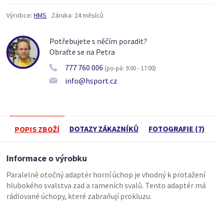
Výrobce:
HMS
Záruka:
24 měsíců
Potřebujete s něčím poradit?
Obraťte se na Petra
777 760 006
(po-pá: 9:00 - 17:00)
info@hsport.cz
DOTAZY ZÁKAZNÍKŮ
FOTOGRAFIE (7)
POPIS ZBOŽÍ
Informace o výrobku
Paralelně otočný adaptér horní úchop je vhodný k protažení
hlubokého svalstva zad a rameních svalů. Tento adaptér má
rádlované úchopy, které zabraňují prokluzu.