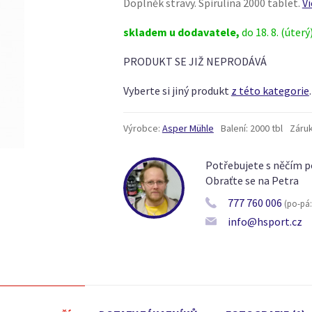
Doplněk stravy. Spirulina 2000 tablet.
Ví
skladem u dodavatele,
do 18. 8. (úterý
PRODUKT SE JIŽ NEPRODÁVÁ
Vyberte si jiný produkt
z této kategorie
.
Výrobce:
Asper Mühle
Balení:
2000 tbl
Záruk
Potřebujete s něčím p
Obraťte se na Petra
777 760 006
(po-pá: 
info@hsport.cz