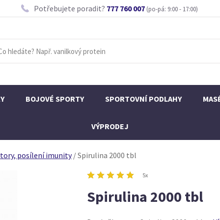
Potřebujete poradit?
777 760 007
(po-pá: 9:00 - 17:00)
KY
BOJOVÉ SPORTY
SPORTOVNÍ PODLAHY
MAS
VÝPRODEJ
tory, posílení imunity
/
Spirulina 2000 tbl
5x
Spirulina 2000 tbl