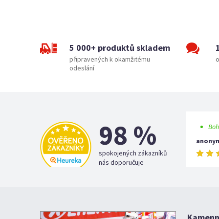
5 000+ produktů skladem
připravených k okamžitému
o
odeslání
98 %
Boh
anony
spokojených zákazníků
nás doporučuje
Kamenná