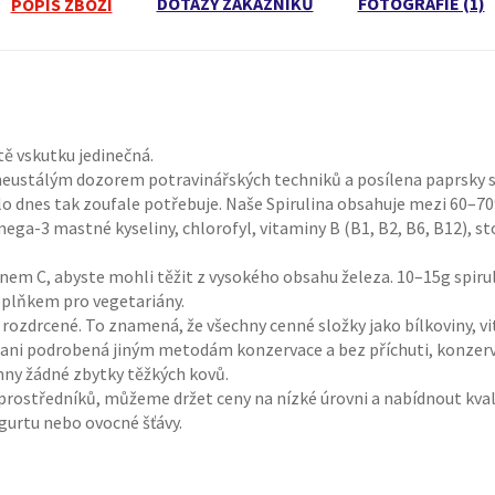
DOTAZY ZÁKAZNÍKŮ
FOTOGRAFIE (1)
POPIS ZBOŽÍ
tě vskutku jedinečná.
 neustálým dozorem potravinářských techniků a posílena paprsky s
lo dnes tak zoufale potřebuje. Naše Spirulina obsahuje mezi 60–70
ega-3 mastné kyseliny, chlorofyl, vitaminy B (B1, B2, B6, B12), sto
nem C, abyste mohli těžit z vysokého obsahu železa. 10–15g spirul
oplňkem pro vegetariány.
 a rozdrcené. To znamená, že všechny cenné složky jako bílkoviny,
ni podrobená jiným metodám konzervace a bez příchuti, konzervan
omny žádné zbytky těžkých kovů.
rostředníků, můžeme držet ceny na nízké úrovni a nabídnout kvali
gurtu nebo ovocné šťávy.