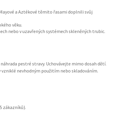
 i Mayové a Aztékové těmito řasami doplnili svůj
sokého věku.
mech nebo v uzavřených systémech skleněných trubic.
o náhrada pestré stravy. Uchovávejte mimo dosah dětí.
y vzniklé nevhodným použitím nebo skladováním.
5
zákazníků).