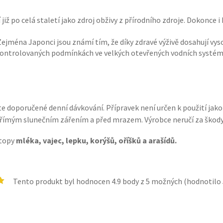
í již po celá staletí jako zdroj obživy z přírodního zdroje. Dokonce
. Zejména Japonci jsou známí tím, že díky zdravé výživě dosahují vy
v kontrolovaných podmínkách ve velkých otevřených vodních systé
te doporučené denní dávkování. Přípravek není určen k použití jak
přímým slunečním zářením a před mrazem. Výrobce neručí za škod
stopy
mléka, vajec, lepku, korýšů, oříšků a arašídů.
Tento produkt byl hodnocen
4.9
body z 5 možných (hodnotilo