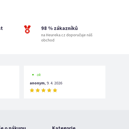
st
98 % zákazníků
na Heureka.cz doporučuje náš
obchod
ok
anonym
,
9. 4. 2026
še o nákupu
Kategorie