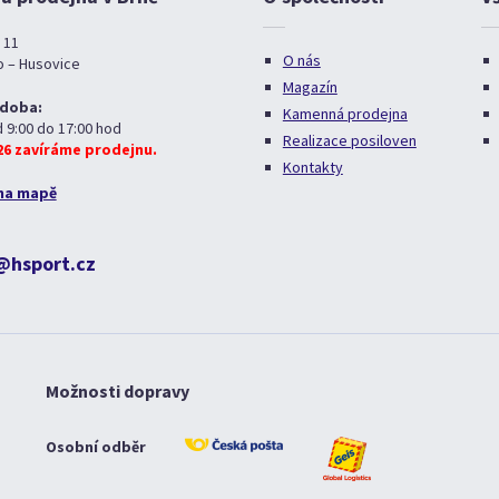
 11
O nás
o – Husovice
Magazín
 doba:
Kamenná prodejna
d 9:00 do 17:00 hod
Realizace posiloven
026 zavíráme prodejnu.
Kontakty
na mapě
@hsport.cz
Možnosti dopravy
Osobní odběr