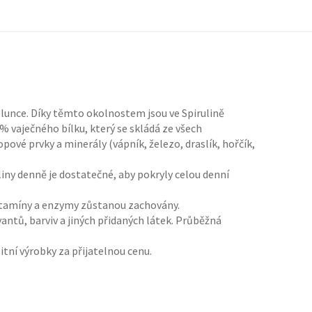
lunce. Díky těmto okolnostem jsou ve Spirulině
% vaječného bílku, který se skládá ze všech
pové prvky a minerály (vápník, železo, draslík, hořčík,
iny denně je dostatečné, aby pokryly celou denní
 vitamíny a enzymy zůstanou zachovány.
tů, barviv a jiných přidaných látek. Průběžná
tní výrobky za přijatelnou cenu.