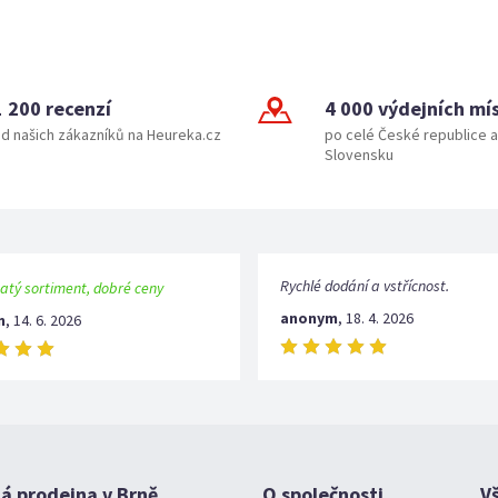
1 200 recenzí
4 000 výdejních mí
d našich zákazníků na Heureka.cz
po celé České republice a
Slovensku
Rychlé dodání a vstřícnost.
atý sortiment, dobré ceny
anonym
,
18. 4. 2026
m
,
14. 6. 2026
 prodejna v Brně
O společnosti
V