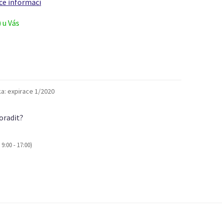
ce informací
) u Vás
a:
expirace 1/2020
oradit?
9:00 - 17:00)