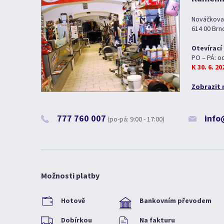
Nováčkova
614 00 Brn
Otevírací
PO – PÁ: o
K 30. 6. 2
Zobrazit 
777 760 007
info
(po-pá: 9:00 - 17:00)
Možnosti platby
Hotově
Bankovním převodem
Dobírkou
Na fakturu