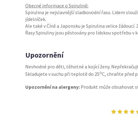
Obecné informace o Spirulině:
Spirulina je nejslavnější sladkovodní řasu. Lidem slouž
jídelníček.
Ale také v Číně a Japonsku je Spirulina velice žádoucí
Řasy Spiruliny jsou pěstovány pro lidskou spotřebu 
Upozornění
Nevhodné pro děti, těhotné a kojící ženy. Nepřekračuj
o
Skladujete v suchu při teplotě do 25
C, chraňte před 
Upozornění na alergeny:
Produkt může obsahovat 