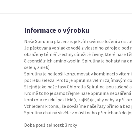
Informace o výrobku
Naše Spirulina platensis je kvůli svému složení a čisto
Je pěstovaná ve sladké vodě z vlastního zdroje a pod
obsaženy téměř všechny důležité živiny, které naše tě
8 esenciálních aminokyselin. Spirulina je bohatá na om
selen, zinek).
Spirulinu je nejlepší konzumovat v kombinaci s vitami
potřebu železa. Proto je Spirulina velmi zajímavým d
Stejně jako naše řasy Chlorella Spirulina jsou sušené
Kromě toho je samozřejmě naše Spirulina neozářená a
kontrola reziduí pesticidů, zajišťuje, aby nebyly přít
Vzhledem k tomu, že dovážíme naše řasy přímo a bez p
Spirulina chutná skvěle v müsli nebo přimíchaná do jo
Doba použitelnosti: 3 roky.