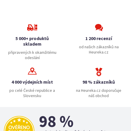
5 000+ produktů
1 200 recenzí
skladem
od našich zákazníků na
Heureka.cz
připravených k okamžitému
odeslání
4 000 výdejních míst
98 % zákazníků
po celé České republice a
na Heureka.cz doporučuje
Slovensku
náš obchod
98 %