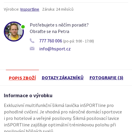
Výrobce:
Insportline
Záruka:
24 měsíců
Potřebujete s něčím poradit?
Obraťte se na Petra
777 760 006
(po-pá: 9:00 - 17:00)
info@hsport.cz
DOTAZY ZÁKAZNÍKŮ
FOTOGRAFIE (3)
POPIS ZBOŽÍ
Informace o výrobku
Exkluzivní multifunkční šikmá lavička inSPORTline pro
pohodlné cvičení. Je vhodná pro náročné domácí sportovce
i pro hotelové a veřejné posilovny. Šikmá posilovací lavice
inSPORTline zajišťuje optimální tréninkovou polohu při
posilování břišních svalů.