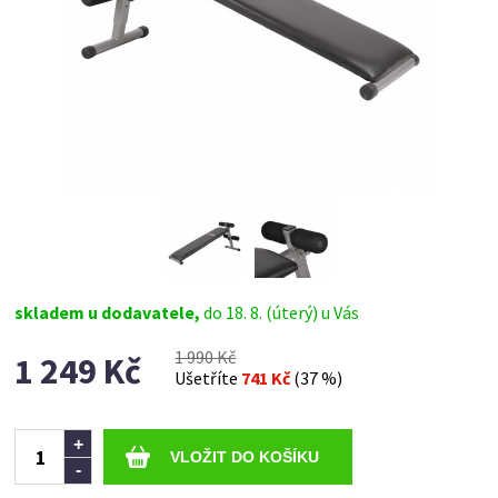
skladem u dodavatele,
do 18. 8. (úterý) u Vás
1 990 Kč
1 249 Kč
Ušetříte
741 Kč
(37 %)
Ks
+
-