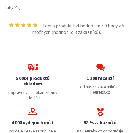
Tuky: 4 g
Tento produkt byl hodnocen
5.0
body z 5
možných (hodnotilo
3
zákazníků).
5 000+ produktů
1 200 recenzí
skladem
od našich zákazníků na
Heureka.cz
připravených k okamžitému
odeslání
4 000 výdejních míst
98 % zákazníků
po celé České republice a
na Heureka.cz doporučuje