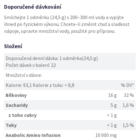
Doporučené dávkování
Smíchejte 1 odměrku (24,5 g) s 200–300 ml vody a vypijte
ihned po fyzickém výkonu. Chcete-li změnit chuť a sladkost
nápoje, upravte množství vody, použité pro přípravu.
Složení
Doporučená denní dávka: 1 odměrka(24,5 g)
Počet dávek v balení: 22
Množství v dávce:
Kalorie: 93,1 Kalorie z tuku: < 8,8
% DV*
Bílkoviny
16 g
32 %
Sacharidy
5 g
1,6 %
z toho cukry
< 1 g
Tuky
< 1 g
1,5 %
Anabolic Amino Infusion
10 000 mg