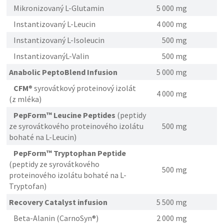
Mikronizovaný L-Glutamin
5 000 mg
Instantizovaný L-Leucin
4 000 mg
Instantizovaný L-Isoleucin
500 mg
InstantizovanýL-Valin
500 mg
Anabolic PeptoBlend Infusion
5 000 mg
CFM
® syrovátkový proteinový izolát
4 000 mg
(z mléka)
PepForm™ Leucine Peptides
(peptidy
ze syrovátkového proteinového izolátu
500 mg
bohaté na L-Leucin)
PepForm™ Tryptophan Peptide
(peptidy ze syrovátkového
500 mg
proteinového izolátu bohaté na L-
Tryptofan)
Recovery Catalyst infusion
5 500 mg
Beta-Alanin (CarnoSyn®)
2 000 mg