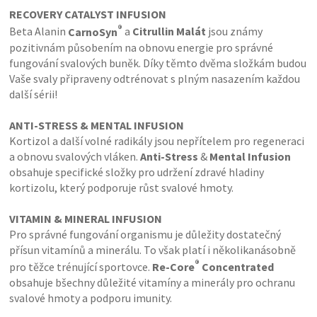
RECOVERY CATALYST INFUSION
®
Beta Alanin
CarnoSyn
a
Citrullin Malát
jsou známy
pozitivnám působením na obnovu energie pro správné
fungování svalových buněk. Díky těmto dvěma složkám budou
Vaše svaly připraveny odtrénovat s plným nasazením každou
další sérii!
ANTI-STRESS
&
MENTAL INFUSION
Kortizol a další volné radikály jsou nepřítelem pro regeneraci
a obnovu svalových vláken.
Anti-Stress
&
Mental Infusion
obsahuje specifické složky pro udržení zdravé hladiny
kortizolu, který podporuje růst svalové hmoty.
VITAMIN
&
MI
NERAL INFUSION
Pro správné fungování organismu je důležity dostatečný
přísun vitamínů a minerálu. To však platí i několikanásobně
®
pro těžce trénující sportovce.
Re-Core
Concentrated
obsahuje bšechny důležité vitamíny a minerály pro ochranu
svalové hmoty a podporu imunity.