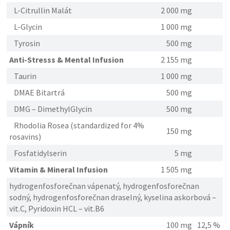
L-Citrullin Malát
2 000 mg
L-Glycin
1 000 mg
Tyrosin
500 mg
Anti-Stresss & Mental Infusion
2 155 mg
Taurin
1 000 mg
DMAE Bitartrá
500 mg
DMG – DimethylGlycin
500 mg
Rhodolia Rosea (standardized for 4%
150 mg
rosavins)
Fosfatidylserin
5 mg
Vitamin & Mineral Infusion
1 505 mg
hydrogenfosforečnan vápenatý, hydrogenfosforečnan
sodný, hydrogenfosforečnan draselný, kyselina askorbová –
vit.C, Pyridoxin HCL – vit.B6
Vápník
100 mg
12,5 %