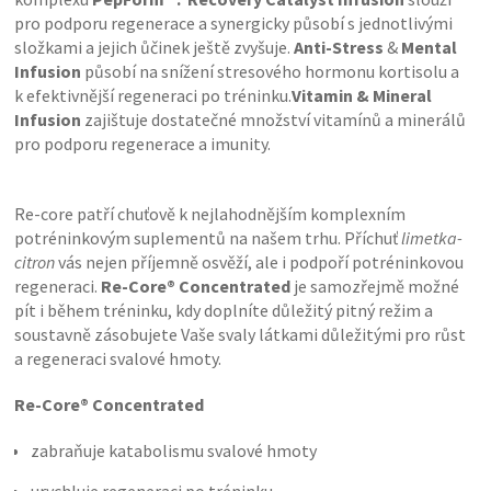
pro podporu regenerace a synergicky působí s jednotlivými
složkami a jejich ůčinek ještě zvyšuje.
Anti-Stress
&
Mental
Infusion
působí na snížení stresového hormonu kortisolu a
k efektivnější regeneraci po tréninku.
Vitamin & Mineral
Infusion
zajištuje dostatečné množství vitamínů a minerálů
pro podporu regenerace a imunity.
Re-core patří chuťově k nejlahodnějším komplexním
potréninkovým suplementů na našem trhu. Příchuť
limetka-
citron
vás nejen příjemně osvěží, ale i podpoří potréninkovou
regeneraci.
Re-Core® Concentrated
je samozřejmě možné
pít i během tréninku, kdy doplníte důležitý pitný režim a
soustavně zásobujete Vaše svaly látkami důležitými pro růst
a regeneraci svalové hmoty.
Re-Core® Concentrated
zabraňuje katabolismu svalové hmoty