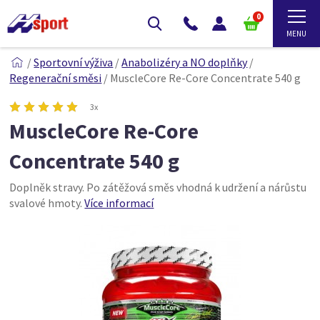
0
/
Sportovní výživa
/
Anabolizéry a NO doplňky
/
Regenerační směsi
/
MuscleCore Re-Core Concentrate 540 g
3x
MuscleCore Re-Core
Concentrate 540 g
Doplněk stravy. Po zátěžová směs vhodná k udržení a nárůstu
svalové hmoty.
Více informací