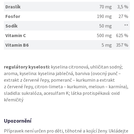
Draslík
70 mg
3,5 %
Fosfor
190 mg
27 %
Sodík
50 mg
**
Vitamin C
500 mg
625 %
Vitamin B6
5 mg
357 %
regulátory kyselosti:
kyselina citronová, uhličitan sodný;
aroma, kyselina: kyselina jablečná, barviva (ovocný punč –
extrakt z červené řepy, pomeranč – kurkumin a extrakt
z červené řepy, citron-limeta – kurkumin, meloun – karmína),
sladidla: sukralóza, acesulfam K; látka protispékavá: oxid
křemičitý
Upozornění
Přípravek není určen pro děti, těhotné a kojící ženy. Ukládejte