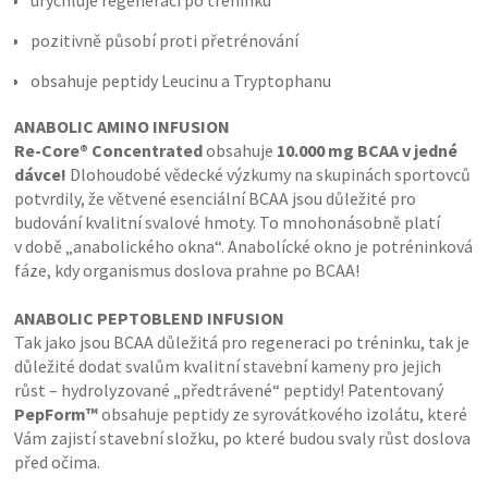
urychluje regeneraci po tréninku
pozitivně působí proti přetrénování
obsahuje peptidy Leucinu a Tryptophanu
ANABOLIC AMINO INFUSION
Re-Core® Concentrated
obsahuje
10.000 mg BCAA v jedné
dávce!
Dlohoudobé vědecké výzkumy na skupinách sportovců
potvrdily, že větvené esenciální BCAA jsou důležité pro
budování kvalitní svalové hmoty. To mnohonásobně platí
v době „anabolického okna“. Anabolícké okno je potréninková
fáze, kdy organismus doslova prahne po BCAA!
ANABOLIC PEPTOBLEND INFUSION
Tak jako jsou BCAA důležitá pro regeneraci po tréninku, tak je
důležité dodat svalům kvalitní stavební kameny pro jejich
růst – hydrolyzované „předtrávené“ peptidy! Patentovaný
PepForm™
obsahuje peptidy ze syrovátkového izolátu, které
Vám zajistí stavební složku, po které budou svaly růst doslova
před očima.