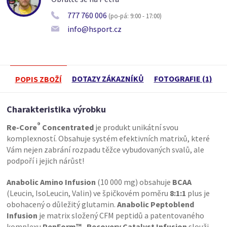
777 760 006
(po-pá: 9:00 - 17:00)
info@hsport.cz
DOTAZY ZÁKAZNÍKŮ
FOTOGRAFIE (1)
POPIS ZBOŽÍ
Charakteristika výrobku
®
Re-Core
Concentrated
je produkt unikátní svou
komplexností. Obsahuje systém efektivních matrixů, které
Vám nejen zabrání rozpadu těžce vybudovaných svalů, ale
podpoří i jejich nárůst!
Anabolic Amino Infusion
(10 000 mg) obsahuje
BCAA
(Leucin, IsoLeucin, Valin) ve špičkovém poměru
8:1:1
plus je
obohacený o důležitý glutamin.
Anabolic Peptoblend
Infusion
je matrix složený CFM peptidů a patentovaného
komplexu
PepForm™
. Recovery Catalyst Infusion
slouži