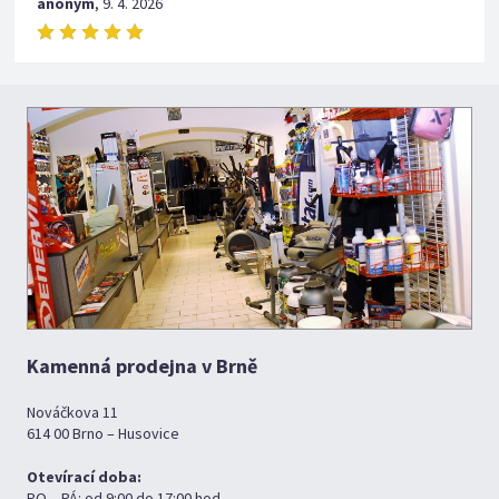
anonym
,
9. 4. 2026
Kamenná prodejna v Brně
Nováčkova 11
614 00 Brno – Husovice
Otevírací doba:
PO – PÁ: od 9:00 do 17:00 hod