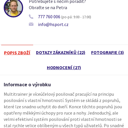
Potřebujete s něčím poradit?
Obraťte se na Petra
777 760 006
(po-pá: 9:00 - 17:00)
info@hsport.cz
DOTAZY ZÁKAZNÍKŮ (22)
FOTOGRAFIE (3)
POPIS ZBOŽÍ
HODNOCENÍ (27)
Informace o výrobku
Multitrainer je víceúčelový posilovač pracující na principu
posilování s vlastní hmotností. Systém se skládá z popruhů,
které lze snadno uchytit do dveří. Konce těchto popruhů jsou
opatřeny měkkými úchopy pro ruce a nohy. Jednoduchý, ale
velmi efektivní systém posilování proti vlastní hmotnosti se
stal rychle velice oblíbeným u všech typů uživatelů. Po snadné