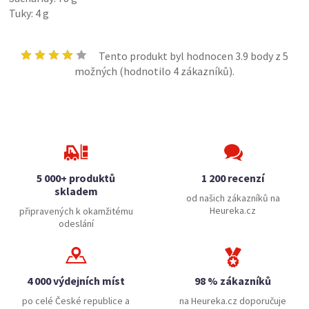
Tuky: 4 g
Tento produkt byl hodnocen
3.9
body z 5
možných (hodnotilo
4
zákazníků).
5 000+ produktů
1 200 recenzí
skladem
od našich zákazníků na
Heureka.cz
připravených k okamžitému
odeslání
4 000 výdejních míst
98 % zákazníků
po celé České republice a
na Heureka.cz doporučuje