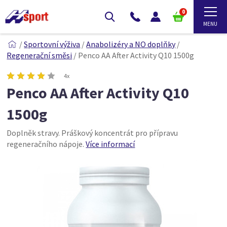
0
/
Sportovní výživa
/
Anabolizéry a NO doplňky
/
Regenerační směsi
/
Penco AA After Activity Q10 1500g
4x
Penco AA After Activity Q10
1500g
Doplněk stravy. Práškový koncentrát pro přípravu
regeneračního nápoje.
Více informací