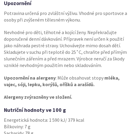
Upozornění
Potravina určená pro zvláštní výživu. Vhodné pro sportovce a
osoby při zvýšeném tělesném výkonu.
Nevhodné pro děti, těhotné a kojící ženy. Nepřekračujte
doporučené denní dávkování. Přípravek není určen k použití
jako náhrada pestré stravy. Uchovávejte mimo dosah dětí.
Skladujete v suchu při teplotě do 25˚C, chraňte před přímým
slunečním zářením a před mrazem. Výrobce neručí za škody
vzniklé nevhodným použitím nebo skladováním.
Upozornění na alergeny
: Může obsahovat stopy
mléka,
vajec, sóji, lepku, korýšů, oříšků a arašídů.
Alergeny zvýrazněny ve složení.
Nutriční hodnoty ve 100 g
Energetická hodnota: 1 590 kJ/ 379 kcal
Bílkoviny: 7 g
Sacharidy: 78 g