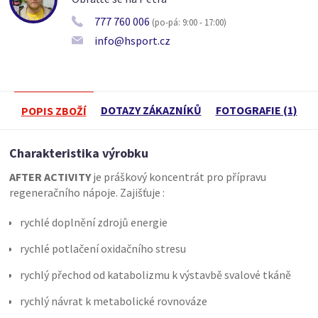
777 760 006
(po-pá: 9:00 - 17:00)
info@hsport.cz
DOTAZY ZÁKAZNÍKŮ
FOTOGRAFIE (1)
POPIS ZBOŽÍ
Charakteristika výrobku
AFTER ACTIVITY
je práškový koncentrát pro přípravu
regeneračního nápoje. Zajišťuje :
rychlé doplnění zdrojů energie
rychlé potlačení oxidačního stresu
rychlý přechod od katabolizmu k výstavbě svalové tkáně
rychlý návrat k metabolické rovnováze