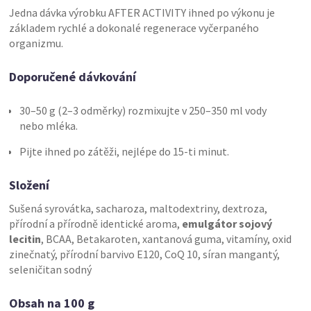
Jedna dávka výrobku AFTER ACTIVITY ihned po výkonu je
základem rychlé a dokonalé regenerace vyčerpaného
organizmu.
Doporučené dávkování
30–50 g (2–3 odměrky) rozmixujte v 250–350 ml vody
nebo mléka.
Pijte ihned po zátěži, nejlépe do 15-ti minut.
Složení
Sušená syrovátka, sacharoza, maltodextriny, dextroza,
přírodní a přírodně identické aroma,
emulgátor sojový
lecitin
, BCAA, Betakaroten, xantanová guma, vitamíny, oxid
zinečnatý, přírodní barvivo E120, CoQ 10, síran mangantý,
seleničitan sodný
Obsah na 100 g