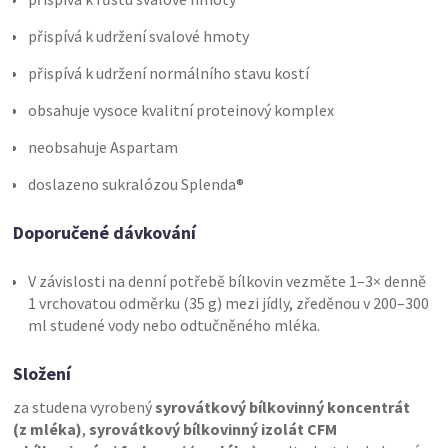
přispívá k udržení svalové hmoty
přispívá k udržení normálního stavu kostí
obsahuje vysoce kvalitní proteinový komplex
neobsahuje Aspartam
doslazeno sukralózou Splenda®
Doporučené dávkování
V závislosti na denní potřebě bílkovin vezměte 1–3× denně
1 vrchovatou odměrku (35 g) mezi jídly, zředěnou v 200–300
ml studené vody nebo odtučněného mléka.
Složení
za studena vyrobený
syrovátkový bílkovinný koncentrát
(z mléka)
,
syrovátkový bílkovinný izolát CFM