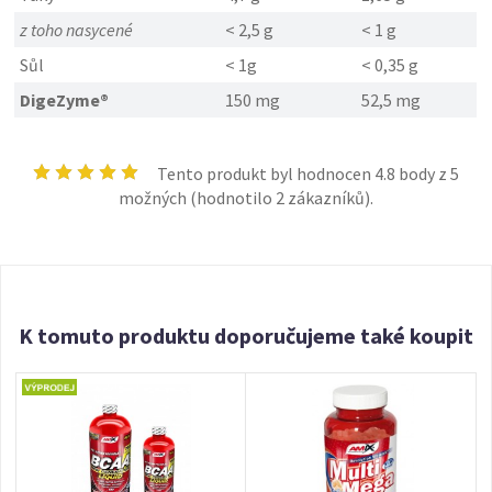
z toho nasycené
< 2,5 g
< 1 g
Sůl
< 1g
< 0,35 g
DigeZyme®
150 mg
52,5 mg
Tento produkt byl hodnocen
4.8
body z 5
možných (hodnotilo
2
zákazníků).
K tomuto produktu doporučujeme také koupit