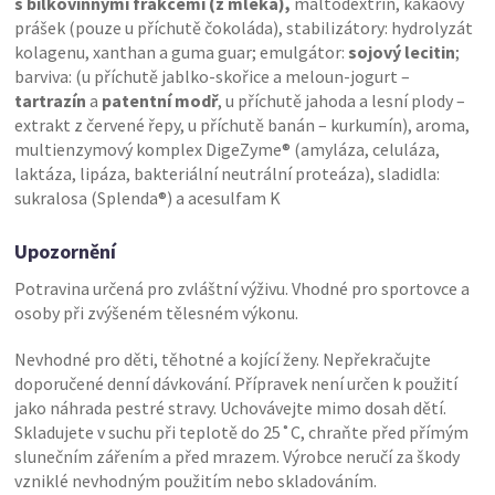
s bílkovinnými frakcemi (z mléka),
maltodextrin, kakaový
prášek (pouze u příchutě čokoláda), stabilizátory: hydrolyzát
kolagenu, xanthan a guma guar; emulgátor:
sojový lecitin
;
barviva: (u příchutě jablko-skořice a meloun-jogurt –
tartrazín
a
patentní modř
, u příchutě jahoda a lesní plody –
extrakt z červené řepy, u příchutě banán – kurkumín), aroma,
multienzymový komplex DigeZyme® (amyláza, celuláza,
laktáza, lipáza, bakteriální neutrální proteáza), sladidla:
sukralosa (Splenda®) a acesulfam K
Upozornění
Potravina určená pro zvláštní výživu. Vhodné pro sportovce a
osoby při zvýšeném tělesném výkonu.
Nevhodné pro děti, těhotné a kojící ženy. Nepřekračujte
doporučené denní dávkování. Přípravek není určen k použití
jako náhrada pestré stravy. Uchovávejte mimo dosah dětí.
Skladujete v suchu při teplotě do 25˚C, chraňte před přímým
slunečním zářením a před mrazem. Výrobce neručí za škody
vzniklé nevhodným použitím nebo skladováním.