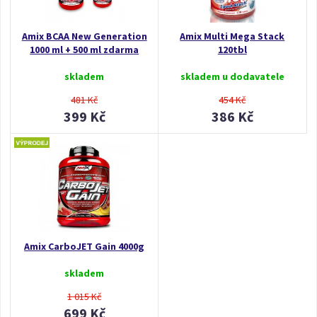
Amix BCAA New Generation
Amix Multi Mega Stack
1000 ml + 500 ml zdarma
120tbl
skladem
skladem u dodavatele
481 Kč
454 Kč
399 Kč
386 Kč
Amix CarboJET Gain 4000g
skladem
1 015 Kč
699 Kč