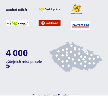
Osobní odběr
4 000
výdejních míst po celé
ČR
Sledujte nás na Facebooku
© 1992 - 2019, Hsport, s.r.o., Všechna práva vyhrazena