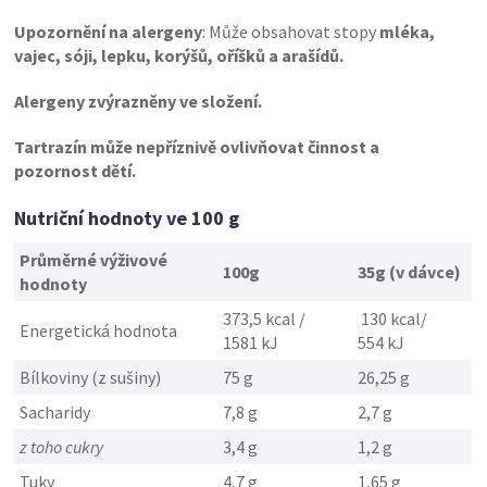
Upozornění na alergeny
: Může obsahovat stopy
mléka,
vajec, sóji, lepku, korýšů, oříšků a arašídů.
Alergeny zvýrazněny ve složení.
Tartrazín může nepříznivě ovlivňovat činnost a
pozornost dětí.
Nutriční hodnoty ve 100 g
Průměrné výživové
100g
35g (v dávce)
hodnoty
373,5 kcal /
130 kcal/
Energetická hodnota
1581 kJ
554 kJ
Bílkoviny (z sušiny)
75 g
26,25 g
Sacharidy
7,8 g
2,7 g
z toho cukry
3,4 g
1,2 g
Tuky
4,7 g
1,65 g