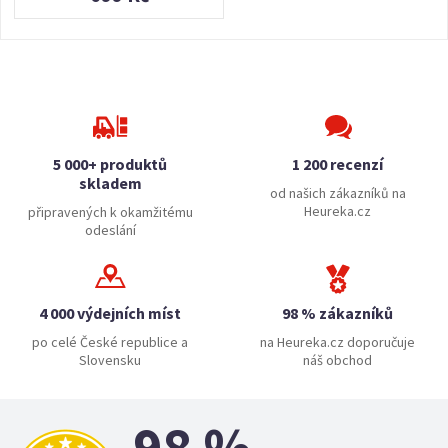
5 000+ produktů
1 200 recenzí
skladem
od našich zákazníků na
Heureka.cz
připravených k okamžitému
odeslání
4 000 výdejních míst
98 % zákazníků
po celé České republice a
na Heureka.cz doporučuje
Slovensku
náš obchod
98 %