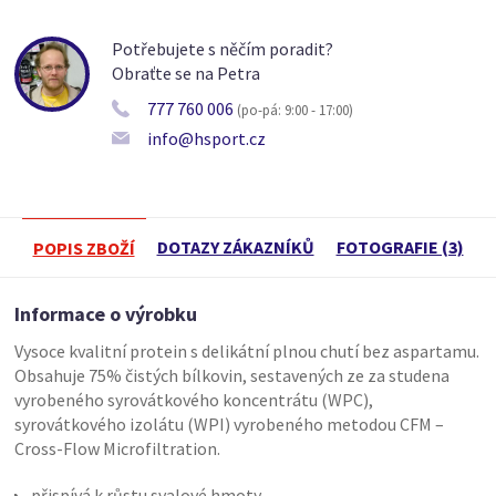
Potřebujete s něčím poradit?
Obraťte se na Petra
777 760 006
(po-pá: 9:00 - 17:00)
info@hsport.cz
DOTAZY ZÁKAZNÍKŮ
FOTOGRAFIE (3)
POPIS ZBOŽÍ
Informace o výrobku
Vysoce kvalitní protein s delikátní plnou chutí bez aspartamu.
Obsahuje 75% čistých bílkovin, sestavených ze za studena
vyrobeného syrovátkového koncentrátu (WPC),
syrovátkového izolátu (WPI) vyrobeného metodou CFM –
Cross-Flow Microfiltration.
přispívá k růstu svalové hmoty