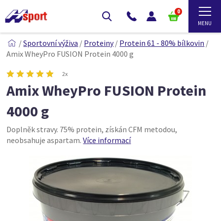
0
/
Sportovní výživa
/
Proteiny
/
Protein 61 - 80% bílkovin
/
Amix WheyPro FUSION Protein 4000 g
2x
Amix WheyPro FUSION Protein
4000 g
Doplněk stravy. 75% protein, získán CFM metodou,
neobsahuje aspartam.
Více informací