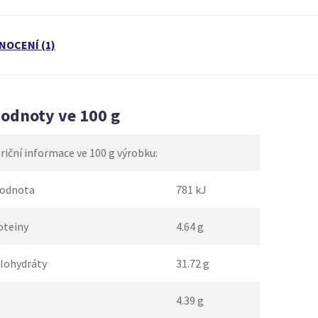
NOCENÍ (1)
hodnoty ve 100 g
iční informace ve 100 g výrobku:
hodnota
781 kJ
oteiny
4.64 g
hlohydráty
31.72 g
4.39 g