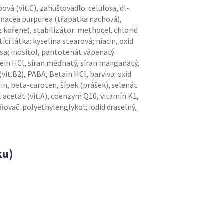
vá (vit.C), zahušťovadlo: celulosa, dl-
hinacea purpurea (třapatka nachová),
 kořene), stabilizátor: methocel, chlorid
ící látka: kyselina stearová; niacin, oxid
sa; inositol, pantotenát vápenatý
stein HCl, síran měďnatý, síran manganatý,
 (vit.B2), PABA, Betain HCl, barvivo: oxid
otin, beta-caroten, šípek (prášek), selenát
l acetát (vit.A), coenzym Q10, vitamín K1,
pěňovač: polyethylenglykol; iodid draselný,
ku)