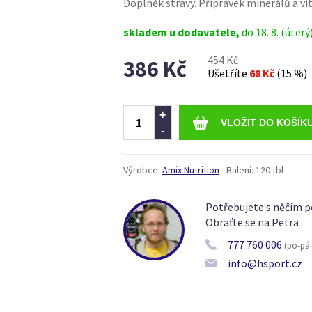
Doplněk stravy. Přípravek minerálů a v
skladem u dodavatele,
do 18. 8. (úterý
454 Kč
386 Kč
Ušetříte
68 Kč
(15 %)
Ks
+
-
Výrobce:
Amix Nutrition
Balení:
120 tbl
Potřebujete s něčím p
Obraťte se na Petra
777 760 006
(po-pá: 
info@hsport.cz