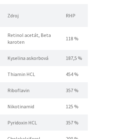
Zdroj
RHP
Retinol acetát, Beta
118 %
karoten
Kyselina askorbová
187,5 %
Thiamin HCL
454 %
Riboflavin
357 %
Nikotinamid
125 %
Pyridoxin HCL
357 %
Cholekalciferol
200 %