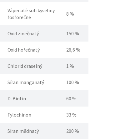
Vápenaté soli kyseliny
8 %
fosforečné
Oxid zinečnatý
150 %
Oxid hořečnatý
26,6 %
Chlorid draselný
1 %
Síran manganatý
100 %
D-Biotin
60 %
Fylochinon
33 %
Síran měďnatý
200 %