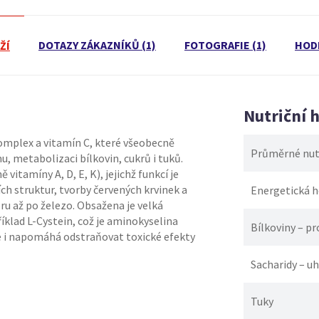
DOTAZY ZÁKAZNÍKŮ (1)
FOTOGRAFIE (1)
HOD
ŽÍ
Nutriční 
omplex a vitamín C, které všeobecně
Průměrné nutr
, metabolizaci bílkovin, cukrů i tuků.
vitamíny A, D, E, K), jejichž funkcí je
ch struktur, tvorby červených krvinek a
Energetická 
óru až po železo. Obsažena je velká
říklad L-Cystein, což je aminokyselina
Bílkoviny – pr
 i napomáhá odstraňovat toxické efekty
Sacharidy – u
Tuky