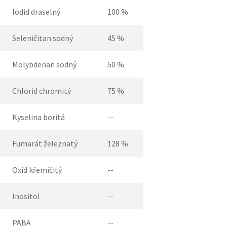
Iodid draselný
100 %
Seleničitan sodný
45 %
Molybdenan sodný
50 %
Chlorid chromitý
75 %
Kyselina boritá
--
Fumarát železnatý
128 %
Oxid křemičitý
--
Inositol
--
PABA
--