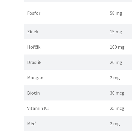
Fosfor
58 mg
Zinek
15 mg
Hořčík
100 mg
Draslík
20 mg
Mangan
2 mg
Biotin
30 mcg
Vitamin K1
25 mcg
Měď
2 mg