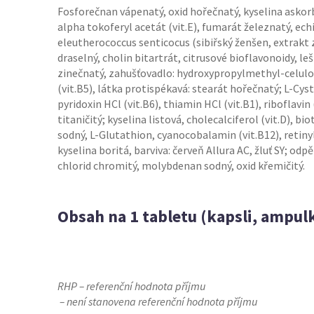
Fosforečnan vápenatý, oxid hořečnatý, kyselina askorbo
alpha tokoferyl acetát (vit.E), fumarát železnatý, ec
eleutherococcus senticocus (sibiřský ženšen, extrakt z
draselný, cholin bitartrát, citrusové bioflavonoidy, lešt
zinečnatý, zahušťovadlo: hydroxypropylmethyl-celulo
(vit.B5), látka protispékavá: stearát hořečnatý; L-Cy
pyridoxin HCl (vit.B6), thiamin HCl (vit.B1), riboflavin
titaničitý; kyselina listová, cholecalciferol (vit.D), bi
sodný, L-Glutathion, cyanocobalamin (vit.B12), retiny
kyselina boritá, barviva: červeň Allura AC, žluť SY; od
chlorid chromitý, molybdenan sodný, oxid křemičitý.
Obsah na 1 tabletu (kapsli, ampul
RHP – referenční hodnota příjmu
– není stanovena referenční hodnota příjmu