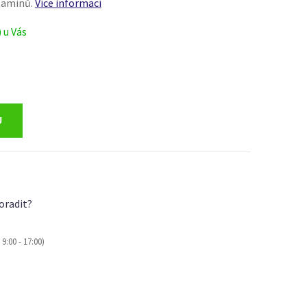
itamínů.
Více informací
) u Vás
oradit?
9:00 - 17:00)