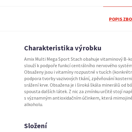
POPIS ZBO
Charakteristika výrobku
Amix Multi Mega Sport Stach obahuje vitaminový B-k
slouží k podpoře funkcí centrálního nervového systému
Obsaženy jsou i vitamíny rozpustné v tucích (konkrétně 
podpora tvorby vazivových tkání, zpěvňování kosterní
srážení krve. Obsažena je i široká škála minerálů od b
spousta dalších látek. Z nic za zmínku určitě stojí nap
s významným antioxidačním účinkem, která mimojiné
alkoholu.
Složení