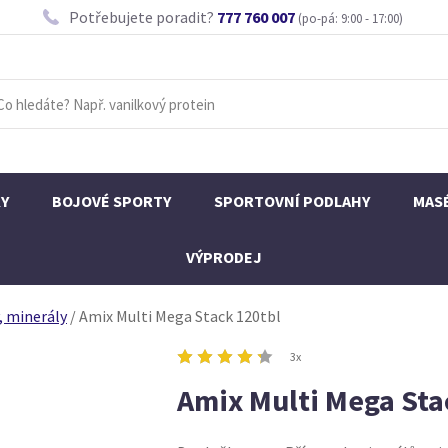
Potřebujete poradit?
777 760 007
(po-pá: 9:00 - 17:00)
KY
BOJOVÉ SPORTY
SPORTOVNÍ PODLAHY
MAS
VÝPRODEJ
, minerály
/
Amix Multi Mega Stack 120tbl
3x
Amix Multi Mega Sta