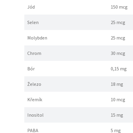
Jód
150 mcg
Selen
25 mcg
Molybden
25 mcg
Chrom
30 mcg
Bór
0,15 mg
Železo
18 mg
Křemík
10 mcg
Inositol
15 mg
PABA
5 mg