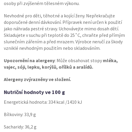
osoby při zvýšeném tělesném výkonu.
Nevhodné pro děti, těhotné a kojící ženy. Nepřekračujte
doporučené denní dávkování. Přípravek není určen k použití
jako náhrada pestré stravy. Uchovávejte mimo dosah dětí.
Skladujete v suchu při teplotě do 25˚C, chraňte před přímým
slunečním zářením a před mrazem. Výrobce neručí za škody
vzniklé nevhodným použitím nebo skladováním.
Upozornění na alergeny
: Může obsahovat stopy
mléka,
vajec, sóji, lepku, korýšů, oříšků a arašídů.
Alergeny zvýrazněny ve složení.
Nutriční hodnoty ve 100 g
Energetická hodnota: 334 kcal /1410 kJ
Bílkoviny: 33,9 g
Sacharidy: 36,2 g