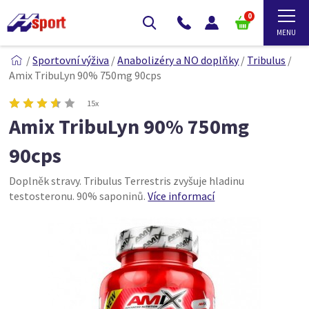
0
/
Sportovní výživa
/
Anabolizéry a NO doplňky
/
Tribulus
/
Amix TribuLyn 90% 750mg 90cps
15x
Amix TribuLyn 90% 750mg
90cps
Doplněk stravy. Tribulus Terrestris zvyšuje hladinu
testosteronu. 90% saponinů.
Více informací