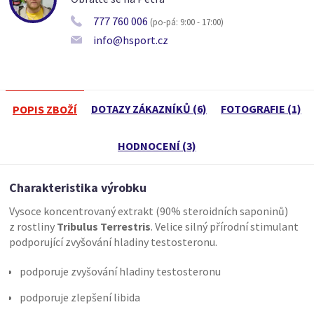
777 760 006
(po-pá: 9:00 - 17:00)
info@hsport.cz
DOTAZY ZÁKAZNÍKŮ (6)
FOTOGRAFIE (1)
POPIS ZBOŽÍ
HODNOCENÍ (3)
Charakteristika výrobku
Vysoce koncentrovaný extrakt (90% steroidních saponinů)
z rostliny
Tribulus Terrestris
. Velice silný přírodní stimulant
podporující zvyšování hladiny testosteronu.
podporuje zvyšování hladiny testosteronu
podporuje zlepšení libida