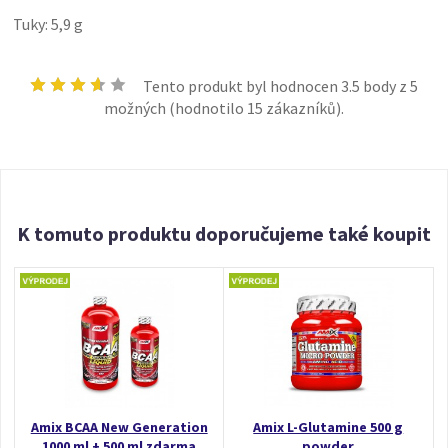
Tuky: 5,9 g
Tento produkt byl hodnocen
3.5
body z 5
možných (hodnotilo
15
zákazníků).
K tomuto produktu doporučujeme také koupit
Amix BCAA New Generation
Amix L-Glutamine 500 g
1000 ml + 500 ml zdarma
powder