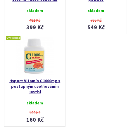
skladem
skladem
481 Kč
788 Kč
399 Kč
549 Kč
Hsport Vitamín C 1000mg s
postupným uvolňováním
105tbl
skladem
199 Kč
160 Kč