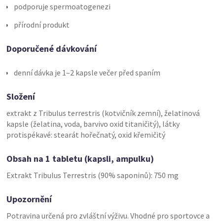
podporuje spermoatogenezi
přírodní produkt
Doporučené dávkování
denní dávka je 1–2 kapsle večer před spaním
Složení
extrakt z Tribulus terrestris (kotvičník zemní), želatinová
kapsle (želatina, voda, barvivo oxid titaničitý), látky
protispékavé: stearát hořečnatý, oxid křemičitý
Obsah na 1 tabletu (kapsli, ampulku)
Extrakt Tribulus Terrestris (90% saponinů): 750 mg
Upozornění
Potravina určená pro zvláštní výživu. Vhodné pro sportovce a