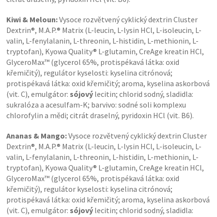
Kiwi & Meloun:
Vysoce rozvětvený cyklický dextrin Cluster
Dextrin®, M.A.P.® Matrix (L-leucin, L-lysin HCl, L-isoleucin, L-
valin, L-fenylalanin, L-threonin, L-histidin, L-methionin, L-
tryptofan), Kyowa Quality® L-glutamin, CreAge kreatin HCl,
GlyceroMax™ (glycerol 65%, protispékavá látka: oxid
křemičitý), regulátor kyselosti: kyselina citrónová;
protispékavá látka: oxid křemičitý; aroma, kyselina askorbová
(vit. C), emulgátor:
sójový
lecitin; chlorid sodný, sladidla:
sukralóza a acesulfam-K; barvivo: sodné soli komplexu
chlorofylin a mědi; citrát draselný, pyridoxin HCl (vit. B6).
Ananas & Mango:
Vysoce rozvětvený cyklický dextrin Cluster
Dextrin®, M.A.P.® Matrix (L-leucin, L-lysin HCl, L-isoleucin, L-
valin, L-fenylalanin, L-threonin, L-histidin, L-methionin, L-
tryptofan), Kyowa Quality® L-glutamin, CreAge kreatin HCl,
GlyceroMax™ (glycerol 65%, protispékavá látka: oxid
křemičitý), regulátor kyselosti: kyselina citrónová;
protispékavá látka: oxid křemičitý; aroma, kyselina askorbová
(vit. C), emulgátor:
sójový
lecitin; chlorid sodný, sladidla: