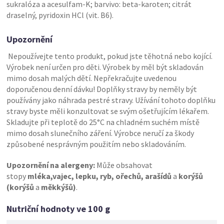
sukralóza a acesulfam-K; barvivo: beta-karoten; citrát
draselný, pyridoxin HCl (vit. B6).
Upozornění
Nepoužívejte tento produkt, pokud jste těhotná nebo kojící.
Výrobek není určen pro děti. Výrobek by měl být skladován
mimo dosah malých dětí. Nepřekračujte uvedenou
doporučenou denní dávku! Doplňky stravy by neměly být
používány jako náhrada pestré stravy. Užívání tohoto doplňku
stravy byste měli konzultovat se svým ošetřujícím lékařem.
Skladujte při teplotě do 25°C na chladném suchém místě
mimo dosah slunečního záření. Výrobce neručí za škody
způsobené nesprávným použitím nebo skladováním.
Upozornění na alergeny:
Může obsahovat
stopy
mléka,vajec, lepku, ryb, ořechů, arašídů
a
korýšů
(korýšů
a
měkkýšů)
.
Nutriční hodnoty ve 100 g