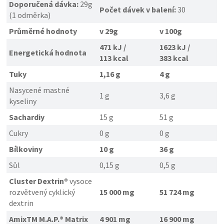
Doporučená dávka:
29g
Počet dávek v balení:
30
(1 odměrka)
Průměrné hodnoty
v 29g
v 100g
471 kJ /
1623 kJ /
Energetická hodnota
113 kcal
383 kcal
Tuky
1,16 g
4 g
Nasycené mastné
1 g
3,6 g
kyseliny
Sachardiy
15 g
51 g
Cukry
0 g
0 g
Bílkoviny
10 g
36 g
Sůl
0,15 g
0,5 g
Cluster Dextrin®
vysoce
rozvětvený cyklický
15 000 mg
51 724 mg
dextrin
AmixTM M.A.P.® Matrix
4 901 mg
16 900 mg