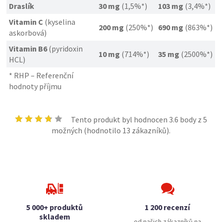
Draslík
30 mg
(1,5%*)
103 mg
(3,4%*)
Vitamin C
(kyselina
200 mg
(250%*)
690 mg
(863%*)
askorbová)
Vitamin B6
(pyridoxin
10 mg
(714%*)
35 mg
(2500%*)
HCL)
* RHP – Referenční
hodnoty příjmu
Tento produkt byl hodnocen
3.6
body z 5
možných (hodnotilo
13
zákazníků).
5 000+ produktů
1 200 recenzí
skladem
od našich zákazníků na