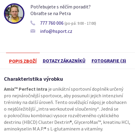
Potřebujete s něčím poradit?
Obraťte se na Petra
777 760 006
(po-pá: 9:00 - 17:00)
info@hsport.cz
DOTAZY ZÁKAZNÍKŮ
FOTOGRAFIE (3)
POPIS ZBOŽÍ
Charakteristika výrobku
Amix™ Perfect Intra
je unikátní sportovní doplněk určený
pro nejnáročnější sportovce, aby posunuli jejich intenzivní
tréninky na další úroveň. Tento osvěžující nápoj je obohacen
o nejdůležitější „intra workoutové sloučeniny“. Jedná se
o pokročilou kombinaci vysoce rozvětveného cyklického
dextrinu (HBCD) Cluster Dextrin®, GlyceroMax™, kreatinu HCl,
aminokyselin M.A.P.® s L-glutaminem a vitamíny.