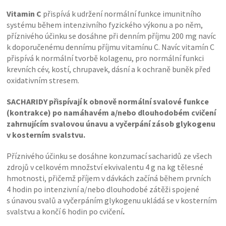
Vitamin C
přispívá k udržení normální funkce imunitního
systému během intenzivního fyzického výkonu a po něm,
příznivého účinku se dosáhne při denním příjmu 200 mg navíc
k doporučenému dennímu příjmu vitamínu C. Navíc vitamín C
přispívá k normální tvorbě kolagenu, pro normální funkci
krevních cév, kostí, chrupavek, dásní a k ochraně buněk před
oxidativním stresem.
SACHARIDY přispívají k obnově normální svalové funkce
(kontrakce) po namáhavém a/nebo dlouhodobém cvičení
zahrnujícím svalovou únavu a vyčerpání zásob glykogenu
v kosterním svalstvu.
Příznivého účinku se dosáhne konzumací sacharidů ze všech
zdrojů v celkovém množství ekvivalentu 4 g na kg tělesné
hmotnosti, přičemž příjem v dávkách začíná během prvních
4 hodin po intenzivní a/nebo dlouhodobé zátěži spojené
s únavou svalů a vyčerpáním glykogenu ukládá se v kosterním
svalstvu a končí 6 hodin po cvičení
.