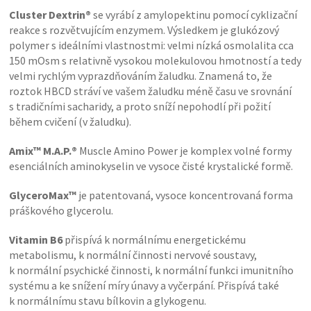
Cluster Dextrin
®
se vyrábí z amylopektinu pomocí cyklizační
reakce s rozvětvujícím enzymem. Výsledkem je glukózový
polymer s ideálními vlastnostmi: velmi nízká osmolalita cca
150 mOsm s relativně vysokou molekulovou hmotností a tedy
velmi rychlým vyprazdňováním žaludku. Znamená to, že
roztok HBCD stráví ve vašem žaludku méně času ve srovnání
s tradičními sacharidy, a proto sníží nepohodlí při požití
během cvičení (v žaludku).
Amix™ M.A.P.
®
Muscle Amino Power je komplex volné formy
esenciálních aminokyselin ve vysoce čisté krystalické formě.
GlyceroMax™
je patentovaná, vysoce koncentrovaná forma
práškového glycerolu.
Vitamin B6
přispívá k normálnímu energetickému
metabolismu, k normální činnosti nervové soustavy,
k normální psychické činnosti, k normální funkci imunitního
systému a ke snížení míry únavy a vyčerpání. Přispívá také
k normálnímu stavu bílkovin a glykogenu.