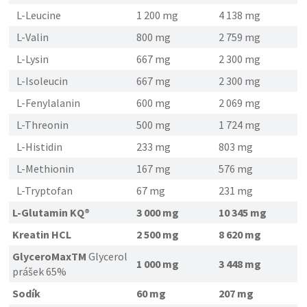
L-Leucine
1 200 mg
4 138 mg
L-Valin
800 mg
2 759 mg
L-Lysin
667 mg
2 300 mg
L-Isoleucin
667 mg
2 300 mg
L-Fenylalanin
600 mg
2 069 mg
L-Threonin
500 mg
1 724 mg
L-Histidin
233 mg
803 mg
L-Methionin
167 mg
576 mg
L-Tryptofan
67 mg
231 mg
L-Glutamin KQ®
3 000 mg
10 345 mg
Kreatin HCL
2 500 mg
8 620 mg
GlyceroMax
TM
Glycerol
1 000 mg
3 448 mg
prášek 65%
Sodík
60 mg
207 mg