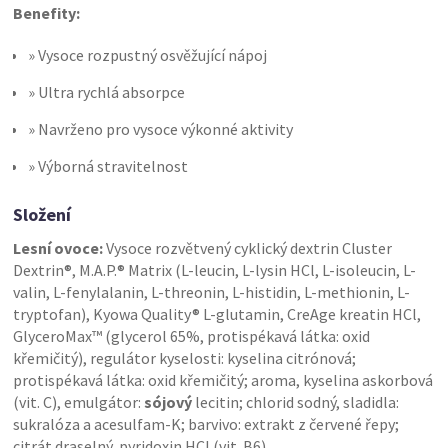
Benefity:
» Vysoce rozpustný osvěžující nápoj
» Ultra rychlá absorpce
» Navrženo pro vysoce výkonné aktivity
» Výborná stravitelnost
Složení
Lesní ovoce:
Vysoce rozvětvený cyklický dextrin Cluster
Dextrin®, M.A.P.® Matrix (L-leucin, L-lysin HCl, L-isoleucin, L-
valin, L-fenylalanin, L-threonin, L-histidin, L-methionin, L-
tryptofan), Kyowa Quality® L-glutamin, CreAge kreatin HCl,
GlyceroMax™ (glycerol 65%, protispékavá látka: oxid
křemičitý), regulátor kyselosti: kyselina citrónová;
protispékavá látka: oxid křemičitý; aroma, kyselina askorbová
(vit. C), emulgátor:
sójový
lecitin; chlorid sodný, sladidla:
sukralóza a acesulfam-K; barvivo: extrakt z červené řepy;
citrát draselný, pyridoxin HCl (vit. B6).