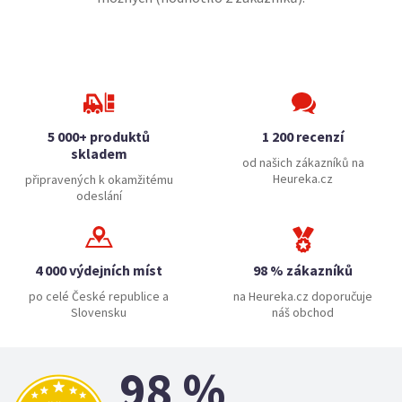
5 000+ produktů
1 200 recenzí
skladem
od našich zákazníků na
Heureka.cz
připravených k okamžitému
odeslání
4 000 výdejních míst
98 % zákazníků
po celé České republice a
na Heureka.cz doporučuje
Slovensku
náš obchod
98 %