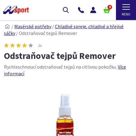
0
/
Masérské potřeby
/
Chladivé spreje, chladivé a hřejivé
sáčky
/
Odstraňovač tejpů Remover
2x
Odstraňovač tejpů Remover
Rychleschnoucí odstraňovač tejpů na citlivou pokožku.
Více
informací