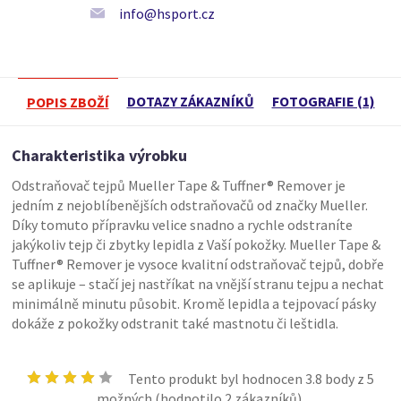
info@hsport.cz
DOTAZY ZÁKAZNÍKŮ
FOTOGRAFIE (1)
POPIS ZBOŽÍ
Charakteristika výrobku
Odstraňovač tejpů Mueller Tape & Tuffner® Remover je
jedním z nejoblíbenějších odstraňovačů od značky Mueller.
Díky tomuto přípravku velice snadno a rychle odstraníte
jakýkoliv tejp či zbytky lepidla z Vaší pokožky. Mueller Tape &
Tuffner® Remover je vysoce kvalitní odstraňovač tejpů, dobře
se aplikuje – stačí jej nastříkat na vnější stranu tejpu a nechat
minimálně minutu působit. Kromě lepidla a tejpovací pásky
dokáže z pokožky odstranit také mastnotu či leštidla.
Tento produkt byl hodnocen
3.8
body z 5
možných (hodnotilo
2
zákazníků).