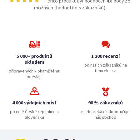
Tento produkt byl hodnocen
4.8
body z 5
možných (hodnotilo
5
zákazníků).
5 000+ produktů
1 200 recenzí
skladem
od našich zákazníků na
Heureka.cz
připravených k okamžitému
odeslání
4 000 výdejních míst
98 % zákazníků
po celé České republice a
na Heureka.cz doporučuje
Slovensku
náš obchod