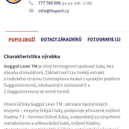
777 760 006
(po-pá: 9:00 - 17:00)
info@hsport.cz
DOTAZY ZÁKAZNÍKŮ
FOTOGRAFIE (1)
POPIS ZBOŽÍ
Charakteristika výrobku
Guggul Lean TM
je silný termogenní spalovač tuku, bez
obsahu stimulátorů. Základ tvoří tzv. hnědý extrakt
z Indického stromu Commiphora mukul s vysokým podílem
Guggulstereonů, obohacený o izolované E a
Z Guggulstereony ve volné formě.
Hlavní účinky Guggul Lean TM : aktivace lipolytických
enzymů – enzymy štěpící tuky, podporuje přirozené zvýšení
hladiny T3 – hormon štítné žlázy, zodpovědný za vzrychlení
metabolismu a odbourávání tuků, snížení hladiny