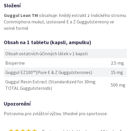
Složení
Guggul Lean TM
obsahuje: hnědý extrakt z Indického stromu
Commiphora mukul, izolované E a Z Guggulstereony ve
volné formě
Obsah na 1 tabletu (kapsli, ampulku)
Obsah ostatních účinných látek v 1 kapsli:
Bioperine
2.5 mg
Guggul EZ100™(Pure E & Z Guggulsterones)
15 mg
Guggul Resin Extract (Standardized for 30mg
500 mg
TOTAL Guggulsteroids)
Upozornění
Potravina pro zvláštní výživu. Vhodné pro sportovce.