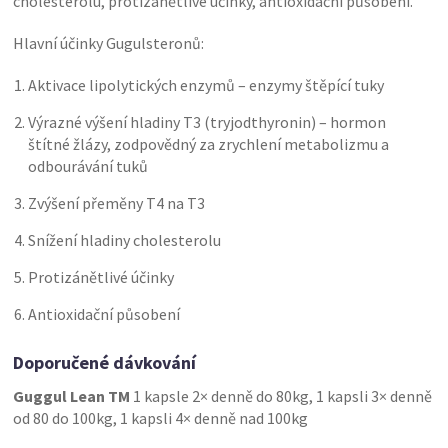
cholesterolu, protizánětlivé účinky, antioxidační působení.
Hlavní účinky Gugulsteronů:
Aktivace lipolytických enzymů – enzymy štěpící tuky
Výrazné výšení hladiny T3 (tryjodthyronin) – hormon
štítné žlázy, zodpovědný za zrychlení metabolizmu a
odbourávání tuků
Zvýšení přeměny T4 na T3
Snížení hladiny cholesterolu
Protizánětlivé účinky
Antioxidační působení
Doporučené dávkování
Guggul Lean TM
1 kapsle 2× denně do 80kg, 1 kapsli 3× denně
od 80 do 100kg, 1 kapsli 4× denně nad 100kg