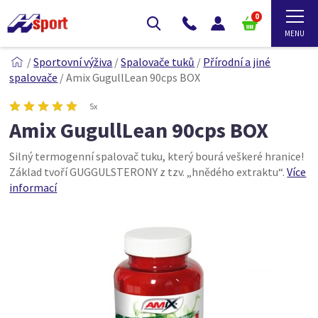
0
/
Sportovní výživa
/
Spalovače tuků
/
Přírodní a jiné
spalovače
/
Amix GugullLean 90cps BOX
5x
Amix GugullLean 90cps BOX
Silný termogenní spalovač tuku, který bourá veškeré hranice!
Základ tvoří GUGGULSTERONY z tzv. „hnědého extraktu“.
Více
informací