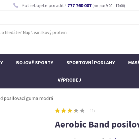
Potřebujete poradit?
777 760 007
(po-pá: 9:00 - 17:00)
KY
BOJOVÉ SPORTY
SPORTOVNÍ PODLAHY
MAS
VÝPRODEJ
nd posilovací guma modrá
11x
Aerobic Band posil