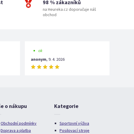
st
98 % zákazníků
na Heureka.cz doporučuje náš
obchod
ok
anonym
,
9. 4. 2026
še o nákupu
Kategorie
Obchodní podmínky
Sportovní výživa
Doprava a platba
Posilovací stroje