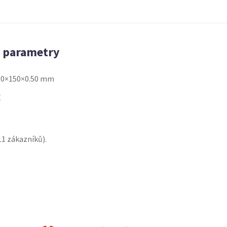
é parametry
00×150×0.50 mm
E
11
zákazníků).