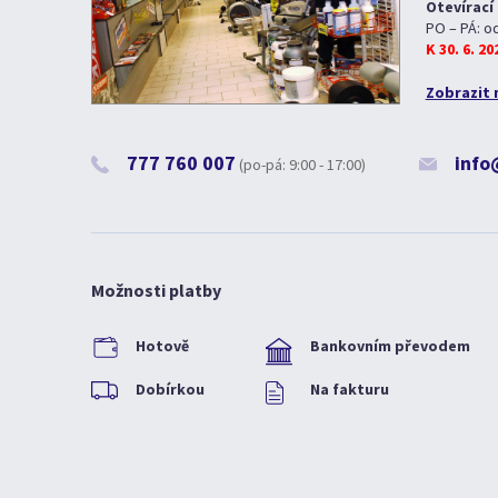
Otevírací
PO – PÁ: o
K 30. 6. 2
Zobrazit 
777 760 007
info
(po-pá: 9:00 - 17:00)
Možnosti platby
Hotově
Bankovním převodem
Dobírkou
Na fakturu