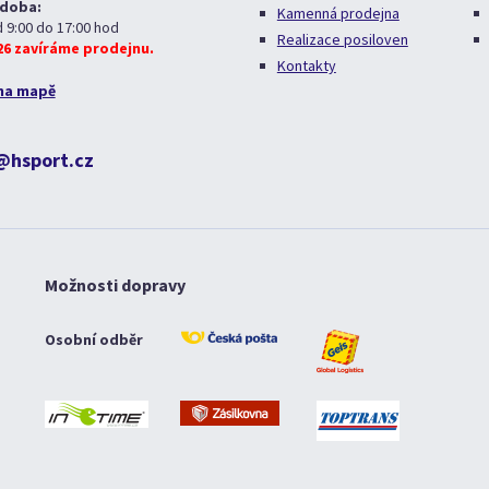
 doba:
Kamenná prodejna
d 9:00 do 17:00 hod
Realizace posiloven
026 zavíráme prodejnu.
Kontakty
na mapě
@hsport.cz
Možnosti dopravy
Osobní odběr