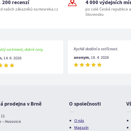
1 200 recenzí
4 000 výdejních mí
d našich zákazníků na Heureka.cz
po celé České republice a
Slovensku
Rychlé dodání a vstřícnost.
atý sortiment, dobré ceny
anonym
,
18. 4. 2026
m
,
14. 6. 2026
 prodejna v Brně
O společnosti
V
 11
O nás
o – Husovice
Magazín