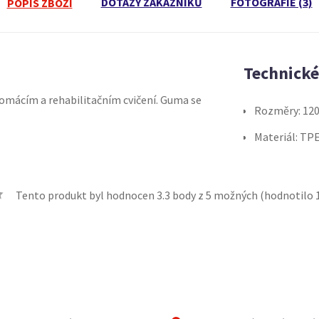
DOTAZY ZÁKAZNÍKŮ
FOTOGRAFIE (3)
POPIS ZBOŽÍ
Technick
domácím a rehabilitačním cvičení. Guma se
Rozměry: 12
Materiál: TP
Tento produkt byl hodnocen
3.3
body z 5 možných (hodnotilo