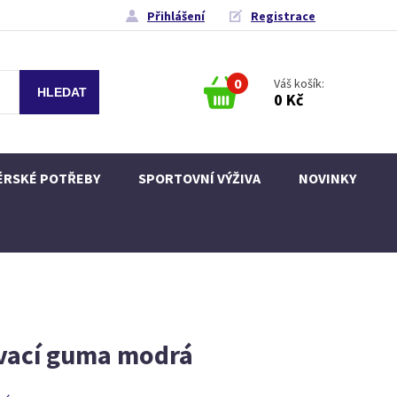
Přihlášení
Registrace
0
Váš košík:
0 Kč
ÉRSKÉ POTŘEBY
SPORTOVNÍ VÝŽIVA
NOVINKY
ovací guma modrá