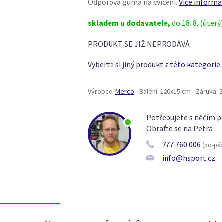
Odporová guma na cvičení.
Více informa
skladem u dodavatele,
do 18. 8. (úterý
PRODUKT SE JIŽ NEPRODÁVÁ
Vyberte si jiný produkt
z této kategorie
.
Výrobce:
Merco
Balení:
120x15 cm
Záruka:
Potřebujete s něčím p
Obraťte se na Petra
777 760 006
(po-pá: 
info@hsport.cz