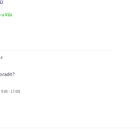
cí
) u Vás
24
oradit?
9:00 - 17:00)