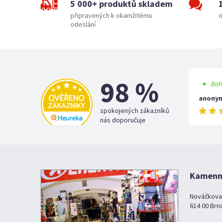
5 000+ produktů skladem
připravených k okamžitému
o
odeslání
98 %
Boh
anony
spokojených zákazníků
nás doporučuje
Kamenná
Nováčkova
614 00 Brn