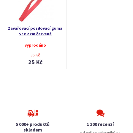
Zavařovací posilovací guma
57 x 2 cm červená
vyprodáno
35 Kč
25 Kč
5 000+ produktů
1 200 recenzí
skladem
od našich zákazníků na