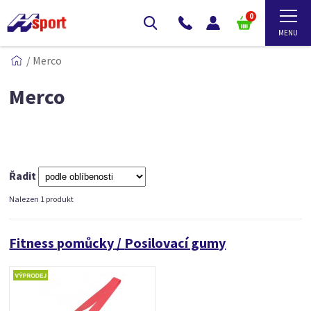
0
/
Merco
Merco
Řadit
Nalezen 1 produkt
Fitness pomůcky
/
Posilovací gumy