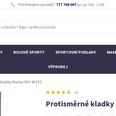
Potřebujete poradit?
777 760 007
(po-pá: 9:00 - 17:00)
KY
BOJOVÉ SPORTY
SPORTOVNÍ PODLAHY
MAS
VÝPRODEJ
 kladky Marbo MH-W103
6x
Protisměrné kladk