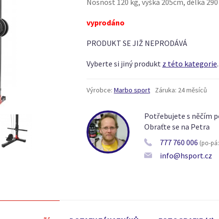
Nosnost 120 kg, výška 205cm, délka 290 
vyprodáno
PRODUKT SE JIŽ NEPRODÁVÁ
Vyberte si jiný produkt
z této kategorie
.
Výrobce:
Marbo sport
Záruka:
24 měsíců
Potřebujete s něčím p
Obraťte se na Petra
777 760 006
(po-pá: 
info@hsport.cz