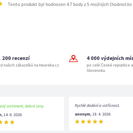
Tento produkt byl hodnocen
4.7
body z 5 možných (hodnotilo
1 200 recenzí
4 000 výdejních mí
d našich zákazníků na Heureka.cz
po celé České republice a
Slovensku
Rychlé dodání a vstřícnost.
atý sortiment, dobré ceny
anonym
,
18. 4. 2026
m
,
14. 6. 2026