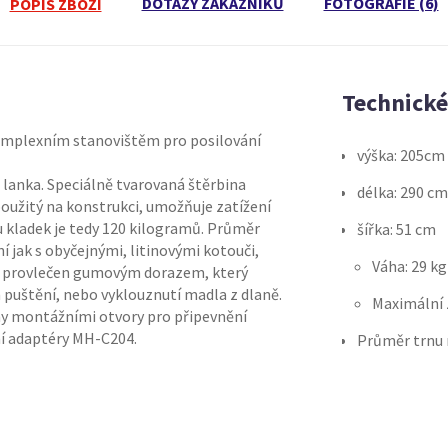
DOTAZY ZÁKAZNÍKŮ
FOTOGRAFIE (6)
POPIS ZBOŽÍ
Technick
omplexním stanovištěm pro posilování
výška: 205cm
 lanka. Speciálně tvarovaná štěrbina
délka: 290 cm
použitý na konstrukci, umožňuje zatížení
u kladek je tedy 120 kilogramů. Průměr
šířka: 51 cm
í jak s obyčejnými, litinovými kotouči,
Váha: 29 kg
ou provlečen gumovým dorazem, který
 puštění, nebo vyklouznutí madla z dlaně.
Maximální z
ny montážními otvory pro připevnění
ní adaptéry MH-C204.
Průměr trnu 