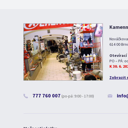
Kamenná
Nováčkova
614 00 Brn
Otevírací
PO – PÁ: o
K 30. 6. 2
Zobrazit 
777 760 007
info
(po-pá: 9:00 - 17:00)