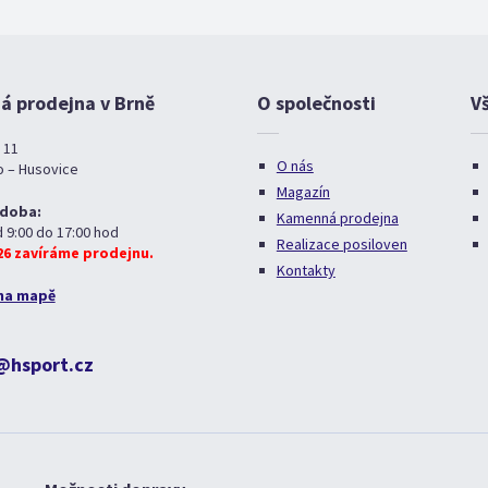
 prodejna v Brně
O společnosti
V
 11
O nás
o – Husovice
Magazín
 doba:
Kamenná prodejna
d 9:00 do 17:00 hod
Realizace posiloven
026 zavíráme prodejnu.
Kontakty
na mapě
@hsport.cz