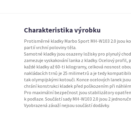
Charakteristika výrobku
Protisměrné kladky Marbo Sport MH-W103 2.0 jsou k
partií vrchní poloviny těla.
Samotné kladky jsou osazeny ložisky pro plynulý chod
zamezuje vyskakování lanka z kladky. Ocelový profil, 
každé kladky až 60-ti kilogramy, celková nosnost obo
nakládacích trnů je 25 milimetrů a je tedy kompatibiln
tak olympijskými kotouči. Konce ocelových lanek js
chrání konstrukci kladek před poškozením při náhlém
Pro maximální bezpečnost jsou stabilizátory opatře
k podlaze. Součástí sady MH-W103 2.0 jsou 2 jednoruč
Vyobrazená závaží nejsou součástí dodávky.